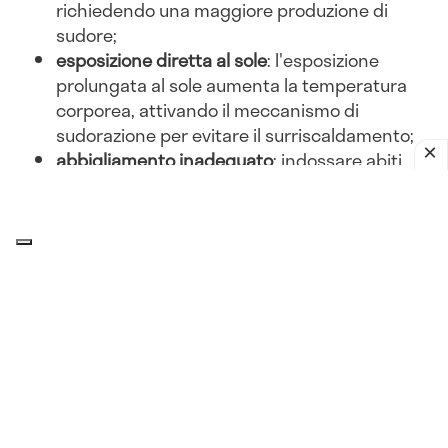
richiedendo una maggiore produzione di
sudore;
esposizione diretta al sole
: l'esposizione
prolungata al sole aumenta la temperatura
corporea, attivando il meccanismo di
sudorazione per evitare il surriscaldamento;
abbigliamento inadeguato
: indossare abiti
pesanti o non traspiranti può ostacolare la
dissipazione del calore, portando a una
maggiore sudorazione.
Attività fisica
esercizio intenso
: l'attività fisica aumenta la
produzione di calore corporeo. Per dissipare
questo calore, il corpo suda di più, soprattutto
in ambienti caldi;
sport all'aperto
: praticare sport all'aperto