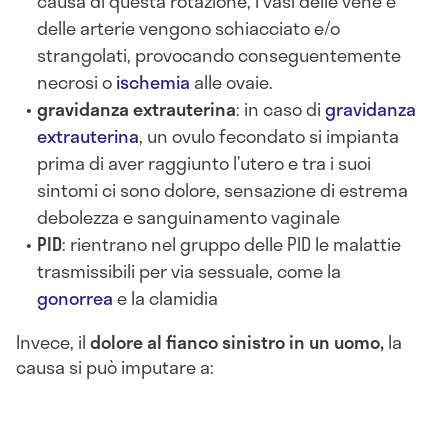
causa di questa rotazione, i vasi delle vene e
delle arterie vengono schiacciato e/o
strangolati, provocando conseguentemente
necrosi o
ischemia
alle ovaie.
gravidanza extrauterina
: in caso di
gravidanza
extrauterina
, un ovulo fecondato si impianta
prima di aver raggiunto l’utero e tra i suoi
sintomi ci sono dolore, sensazione di estrema
debolezza e sanguinamento vaginale
PID
: rientrano nel gruppo delle PID le malattie
trasmissibili per via sessuale, come la
gonorrea
e la clamidia
Invece, il
dolore al fianco sinistro in un u
omo,
la
causa si può imputare a: