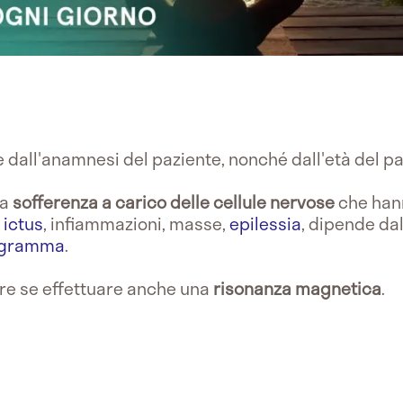
e dall'anamnesi del paziente, nonché dall'età del p
na
sofferenza a carico delle cellule nervose
che hann
e
ictus
, infiammazioni, masse,
epilessia
, dipende dal
logramma
.
are se effettuare anche una
risonanza magnetica
.