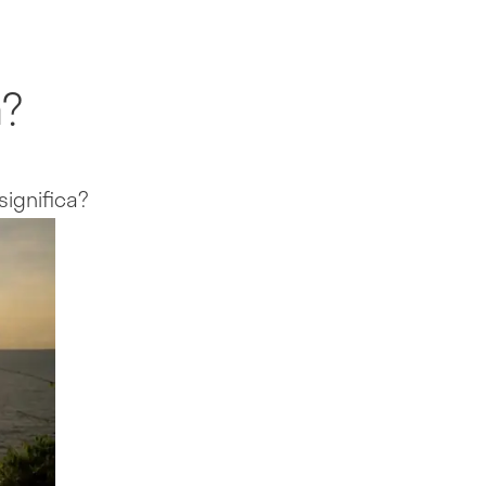
a?
significa?