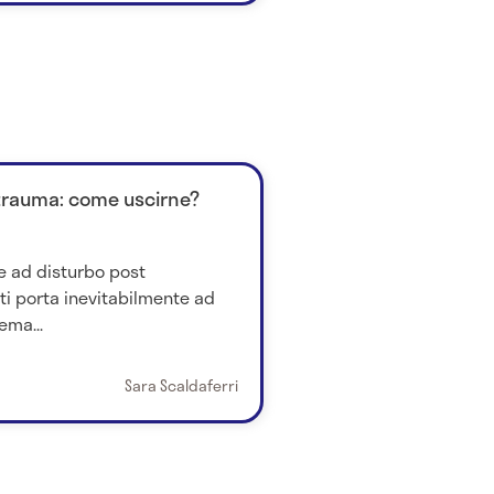
 trauma: come uscirne?
te ad disturbo post
ti porta inevitabilmente ad
ema...
Sara Scaldaferri