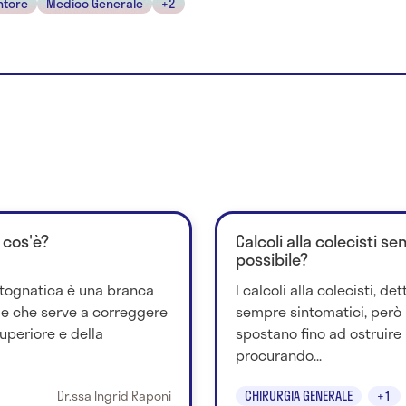
ntore
Medico Generale
+2
 cos'è?
Calcoli alla colecisti s
possibile?
rtognatica è una branca
I calcoli alla colecisti, de
ale che serve a correggere
sempre sintomatici, però 
uperiore e della
spostano fino ad ostruire i
procurando...
Dr.ssa Ingrid Raponi
CHIRURGIA GENERALE
+1