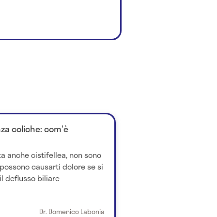
enza coliche: com'è
tta anche cistifellea, non sono
possono causarti dolore se si
l deflusso biliare
Dr. Domenico Labonia