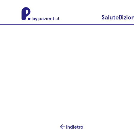
About Pazienti.it
Salute
Dizio
Indietro