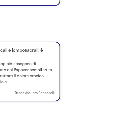
cali e lombosacrali: è
oppioide esogeno di
vato dal Papaver somniferum.
attare il dolore cronico-
o e...
Dr.ssa Assunta Gennarelli