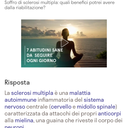
Soffro di sclerosi multipla: quali benefici potrei avere
dalla riabilitazione?
Risposta
La
sclerosi multipla
è una
malattia
autoimmune
infiammatoria del
sistema
nervoso
centrale (
cervello
e
midollo spinale
)
caratterizzata da attacchi dei propri
anticorpi
alla
mielina
, una guaina che riveste il corpo dei
neuroni
.