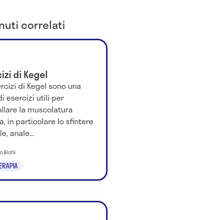
uti correlati
izi di Kegel
ercizi di Kegel sono una
di esercizi utili per
llare la muscolatura
a, in particolare lo sfintere
e, anale...
zo Bichi
TERAPIA