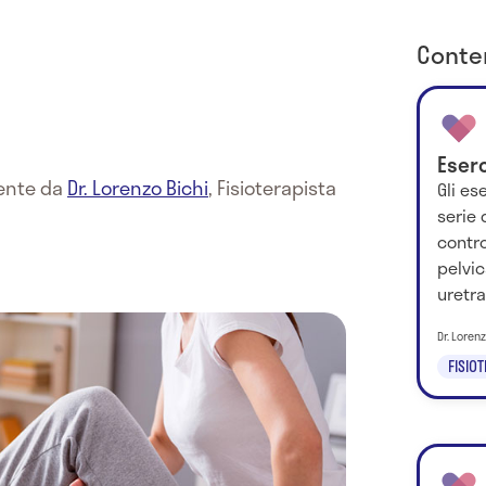
Conten
Eserc
mente da
Dr. Lorenzo Bichi
,
Fisioterapista
Gli es
serie 
contro
pelvic
uretral
Dr. Loren
FISIO