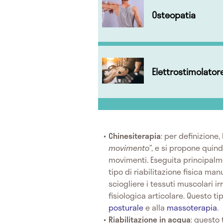
Osteopatia
Elettrostimolator
Chinesiterapia
: per definizione,
movimento
”, e si propone quin
movimenti. Eseguita principalme
tipo di riabilitazione fisica manu
sciogliere i tessuti muscolari i
fisiologica articolare. Questo ti
posturale
e alla
massoterapia
.
Riabilitazione in acqua
: questo 