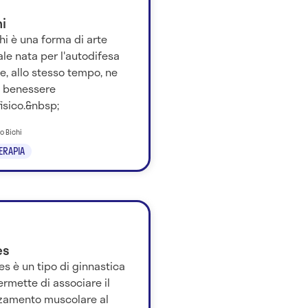
hi
 chi è una forma di arte
le nata per l'autodifesa
, allo stesso tempo, ne
l benessere
isico.&nbsp;
zo Bichi
TERAPIA
es
ates è un tipo di ginnastica
rmette di associare il
rzamento muscolare al