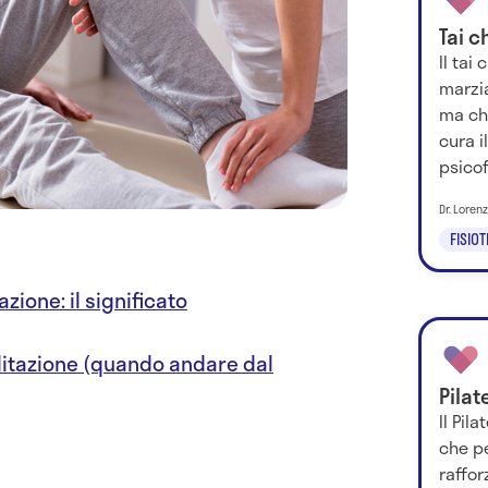
Tai c
Il tai
marzia
ma che
cura i
psicof
Dr. Loren
FISIO
zione: il significato
ilitazione (quando andare dal
Pilat
Il Pil
che pe
raffo