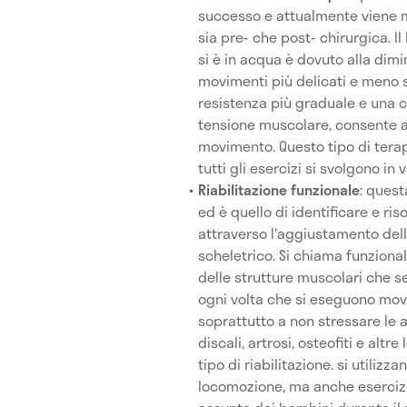
successo e attualmente viene m
sia pre- che post- chirurgica. I
si è in acqua è dovuto alla dim
movimenti più delicati e meno s
resistenza più graduale e una 
tensione muscolare, consente a
movimento. Questo tipo di terap
tutti gli esercizi si svolgono i
Riabilitazione funzionale
: quest
ed è quello di identificare e ris
attraverso l'aggiustamento del
scheletrico. Si chiama funzional
delle strutture muscolari che s
ogni volta che si eseguono movi
soprattutto a non stressare le a
discali, artrosi, osteofiti e altre
tipo di riabilitazione. si utilizza
locomozione, ma anche esercizi