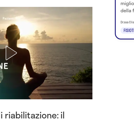
migli
della f
Dr.ssa El
FISIO
riabilitazione: il