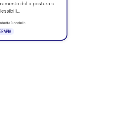
oramento della postura e
lessibili...
isabetta Ciccolella
TERAPIA