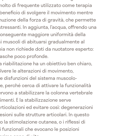
olto di frequente utilizzato come terapia
l beneficio di svolgere il movimento mentre
inuzione della forza di gravità, che permette
tressanti. In aggiunta, l’acqua, offrendo una
conseguente maggiore uniformità della
i muscoli di abituarsi gradualmente al
ia non richiede doti da nuotatore esperto:
n vasche poco profonde.
a riabilitazione ha un obiettivo ben chiaro,
olvere le alterazioni di movimento,
le disfunzioni del sistema muscolo-
e, perché cerca di attivare la funzionalità
ervono a stabilizzare la colonna vertebrale
menti. E la stabilizzazione serve
rticolazioni ed evitare così: degenerazioni
 lesioni sulle strutture articolari. In questo
no la stimolazione cutanea, o i riflessi di
 funzionali che evocano le posizioni