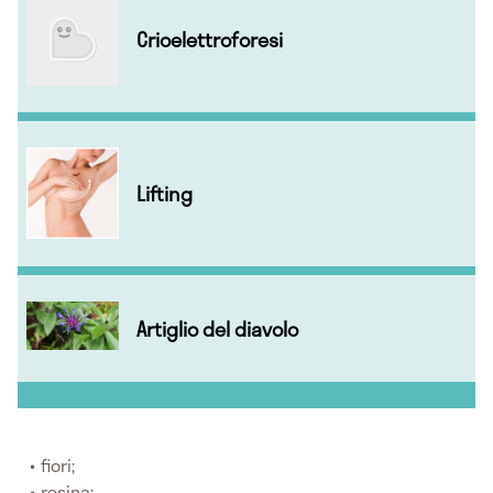
Crioelettroforesi
Lifting
Artiglio del diavolo
fiori;
resina;