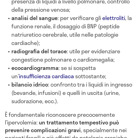
presenza di liquidi a livello polmonare, controllo
della pressione venosa;
analisi del sangue
: per verificare gli
elettroliti
, la
funzione renale, il dosaggio di BNP (peptide
natriuretico cerebrale, utile nelle patologie
cardiache);
radiografia del torace
: utile per evidenziare
congestione polmonare o cardiomegalia;
ecocardiogramma
: se si sospetta
un’
insufficienza cardiaca
sottostante;
bilancio idrico
: confronto tra i liquidi in ingresso
(bevande, infusioni) e quelli in uscita (urine,
sudorazione, ecc.).
È fondamentale riconoscere precocemente
l’ipervolemia:
un trattamento tempestivo può
prevenire complicazioni gravi
, specialmente nei
pazienti fragili o già affetti da patologie croniche.