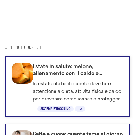
CONTENUTI CORRELATI
Estate in salute: melone,
allenamento con il caldo e
neuropatia diabetica
In estate chi ha il diabete deve fare
attenzione a dieta, attività fisica e caldo
per prevenire complicanze e proteggere
il benessere. Scopri come.
SISTEMA ENDOCRINO
+3
Caffè e cuore: quante tazze al giorno