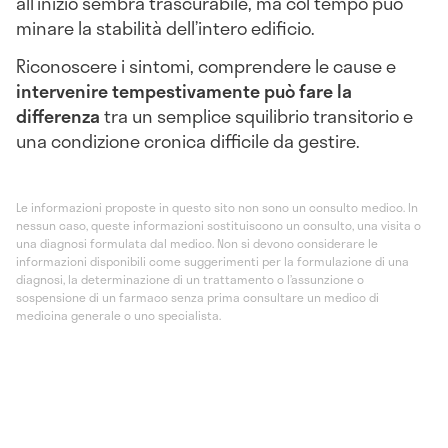
all’inizio sembra trascurabile, ma col tempo può
minare la stabilità dell’intero edificio.
Riconoscere i sintomi, comprendere le cause e
intervenire tempestivamente può fare la
differenza
tra un semplice squilibrio transitorio e
una condizione cronica difficile da gestire.
Le informazioni proposte in questo sito non sono un consulto medico. In
nessun caso, queste informazioni sostituiscono un consulto, una visita o
una diagnosi formulata dal medico. Non si devono considerare le
informazioni disponibili come suggerimenti per la formulazione di una
diagnosi, la determinazione di un trattamento o l’assunzione o
sospensione di un farmaco senza prima consultare un medico di
medicina generale o uno specialista.