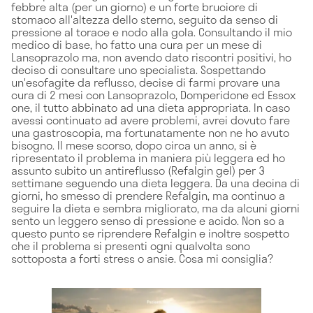
febbre alta (per un giorno) e un forte bruciore di
stomaco all'altezza dello sterno, seguito da senso di
pressione al torace e nodo alla gola. Consultando il mio
medico di base, ho fatto una cura per un mese di
Lansoprazolo ma, non avendo dato riscontri positivi, ho
deciso di consultare uno specialista. Sospettando
un'esofagite da reflusso, decise di farmi provare una
cura di 2 mesi con Lansoprazolo, Domperidone ed Essox
one, il tutto abbinato ad una dieta appropriata. In caso
avessi continuato ad avere problemi, avrei dovuto fare
una gastroscopia, ma fortunatamente non ne ho avuto
bisogno. Il mese scorso, dopo circa un anno, si è
ripresentato il problema in maniera più leggera ed ho
assunto subito un antireflusso (Refalgin gel) per 3
settimane seguendo una dieta leggera. Da una decina di
giorni, ho smesso di prendere Refalgin, ma continuo a
seguire la dieta e sembra migliorato, ma da alcuni giorni
sento un leggero senso di pressione e acido. Non so a
questo punto se riprendere Refalgin e inoltre sospetto
che il problema si presenti ogni qualvolta sono
sottoposta a forti stress o ansie. Cosa mi consiglia?