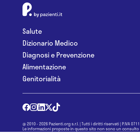
Salute
Dizionario Medico
Diagnosi e Prevenzione
Alimentazione
Genitorialità
@ 2010 - 2026 Pazienti.org s.r.l.
|
Tutti i diritti riservati
|
P.IVA 071
Le informazioni proposte in questo sito non sono un consulto 
una diagnosi formulata dal medico. Non si devono considerare l
determinazione di un trattamento o l’assunzione o sospension