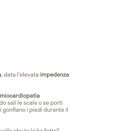
a
, data l'elevata
impedenza
miocardiopatia
o sali le scale o se porti
 gonfiano i piedi durante il
uello che te lo ha fatto?