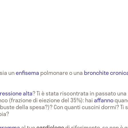
sia un
enfisema
polmonare o una
bronchite cronic
ressione alta
? Ti è stata riscontrata in passato una
nco (frazione di eiezione del 35%): hai
affanno
quand
e buste della spesa?)? Con quanti cuscini dormi? Ti si
pia?
ogramma
al tuo
cardiologo
di riferimento, se non è q