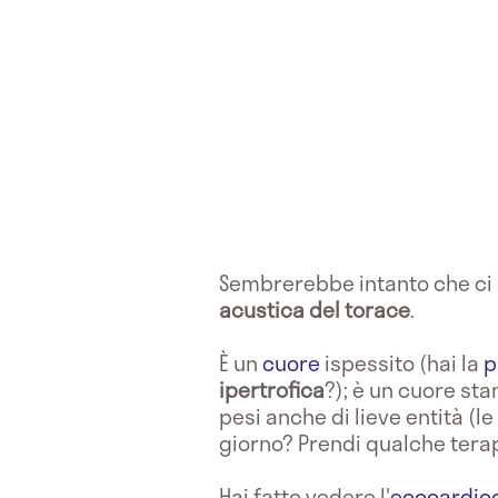
Sembrerebbe intanto che ci 
acustica del torace
.
È un
cuore
ispessito (hai la
p
ipertrofica
?); è un cuore sta
pesi anche di lieve entità (l
giorno? Prendi qualche tera
Hai fatto vedere l'
ecocardi