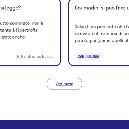
si legge?
Coumadin: si può fare 
 tutto sommato, non è
Salve,tieni presente che 
ante è l'ipertrofia
di evitare il formarsi di c
nistro; anche
patologici (come quelli ch
Dr. Gianfranco Nassisi
CARDIOLOGIA
Vedi tutte