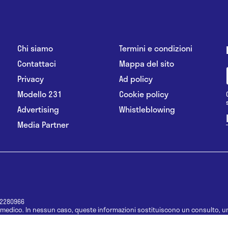
Chi siamo
Termini e condizioni
Contattaci
Mappa del sito
Privacy
Ad policy
Modello 231
Cookie policy
Advertising
Whistleblowing
Media Partner
12280966
medico. In nessun caso, queste informazioni sostituiscono un consulto, un
e informazioni disponibili come suggerimenti per la formulazione di una di
e di un farmaco senza prima consultare un medico di medicina generale o 