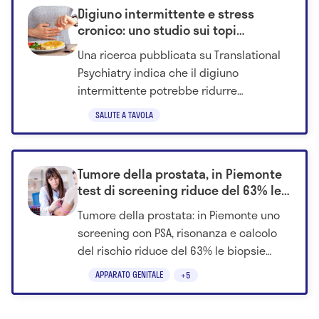
Digiuno intermittente e stress
cronico: uno studio sui topi
suggerisce un possibile effetto
Una ricerca pubblicata su Translational
protettivo sul cervello
Psychiatry indica che il digiuno
intermittente potrebbe ridurre
comportamenti simili alla depressione e
SALUTE A TAVOLA
proteggere la mielina nei topi esposti a
stress prolungato, attraverso
cambiamenti nel microbiota intestinale.
Tumore della prostata, in Piemonte
test di screening riduce del 63% le
biopsie
Tumore della prostata: in Piemonte uno
screening con PSA, risonanza e calcolo
del rischio riduce del 63% le biopsie
inutili nei dati preliminari.
APPARATO GENITALE
+5