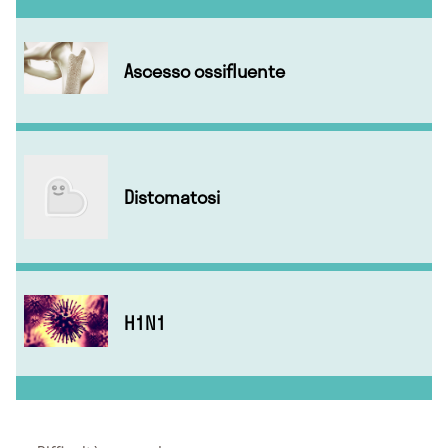
Ascesso ossifluente
Distomatosi
H1N1