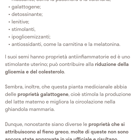
galattogene;
detossinante;
lenitive;
stimolanti,
ipoglicemizzanti;
antiossidanti, come la carnitina e la melatonina.
I suoi semi hanno proprietà antiinfiammatorie ed è uno
stimolante uterino; può contribuire alla
riduzione della
glicemia e del colesterolo
.
Sembra, inoltre, che questa pianta medicianale abbia
delle
proprietà galattogene
, cioè stimola la produzione
del latte materno e migliora la circolazione nella
ghiandola mammaria.
Dunque, nonostante siano diverse le
proprietà che si
attribuiscono al fieno greco
,
molte di queste non sono
ancora state approvate in via ufficiale e risultano