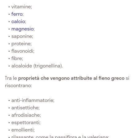
vitamine;
ferro
;
calcio
;
magnesio
;
saponine;
proteine;
flavonoidi;
fibre;
alcaloide (trigonellina).
Tra le
proprietà che vengono attribuite al fieno greco
si
riscontrano:
anti-infiammatorie;
antisettiche;
afrodisiache;
espettoranti;
emollienti;
rilassante, come la passiflora e la valeriana;