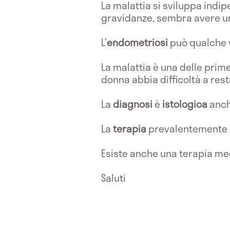
La malattia si sviluppa ind
gravidanze, sembra avere un
L’
endometriosi
può qualche v
La malattia è una delle prim
donna abbia difficoltà a rest
La
diagnosi
è
istologica
anch
La
terapia
prevalentemente
Esiste anche una terapia me
Saluti