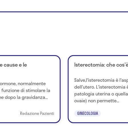
le cause e le
Isterectomia: che cos'
Salve,l'isterectomia è l'a
n ormone, normalmente
dell'utero. L'isterectomia
a funzione di stimolare la
patologia uterina o quella
ne dopo la gravidanza...
ovaie) non permette...
Redazione Pazienti
GINECOLOGIA