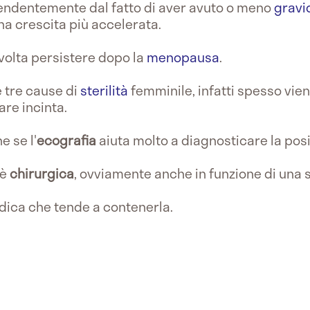
ipendentemente dal fatto di aver avuto o meno
gravi
a crescita più accelerata.
olta persistere dopo la
menopausa
.
e tre cause di
sterilità
femminile, infatti spesso vien
are incinta.
e se l'
ecografia
aiuta molto a diagnosticare la posi
 è
chirurgica
, ovviamente anche in funzione di una st
dica che tende a contenerla.