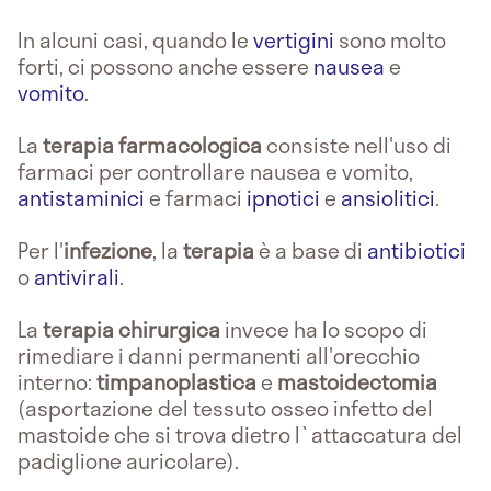
In alcuni casi, quando le
vertigini
sono molto
forti, ci possono anche essere
nausea
e
vomito
.
La
terapia farmacologica
consiste nell'uso di
farmaci per controllare nausea e vomito,
antistaminici
e farmaci
ipnotici
e
ansiolitici
.
Per l'
infezione
, la
terapia
è a base di
antibiotici
o
antivirali
.
La
terapia chirurgica
invece ha lo scopo di
rimediare i danni permanenti all'orecchio
interno:
timpanoplastica
e
mastoidectomia
(asportazione del tessuto osseo infetto del
mastoide che si trova dietro l`attaccatura del
padiglione auricolare).