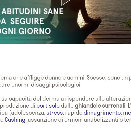
ema che affligge donne e uomini. Spesso, sono un p
are enormi disaggi psicologici.
sa capacità del derma a rispondere alle alterazion
 produzione di
cortisolo
dalle
ghiandole surrenali
. 
gica (adolescenza,
stress
, rapido
dimagrimento
,
me
me
Cushing
, assunzione di ormoni anabolizzanti o t