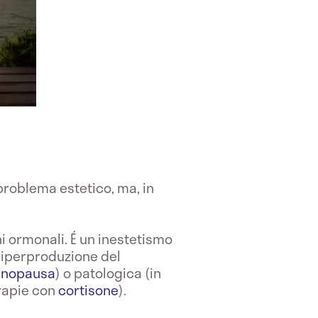
roblema estetico, ma, in
i ormonali. É un inestetismo
L'iperproduzione del
nopausa
) o patologica (in
erapie con
cortisone
).