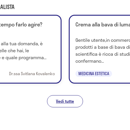
ALISTA
empo farlo agire?
Crema alla bava di lum
Gentile utente,in commerc
 alla tua domanda, è
prodotti a base di bava di
lle che hai, le
scientifica è ricca di stu
e e quale programma...
confermano...
Dr.ssa Svitlana Kovalenko
MEDICINA ESTETICA
Vedi tutte