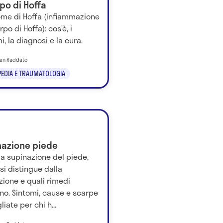
rpo di Hoffa
ome di Hoffa (infiammazione
rpo di Hoffa): cos’è, i
i, la diagnosi e la cura.
tian Raddato
EDIA E TRAUMATOLOGIA
nazione piede
la supinazione del piede,
i distingue dalla
ione e quali rimedi
no. Sintomi, cause e scarpe
liate per chi h...