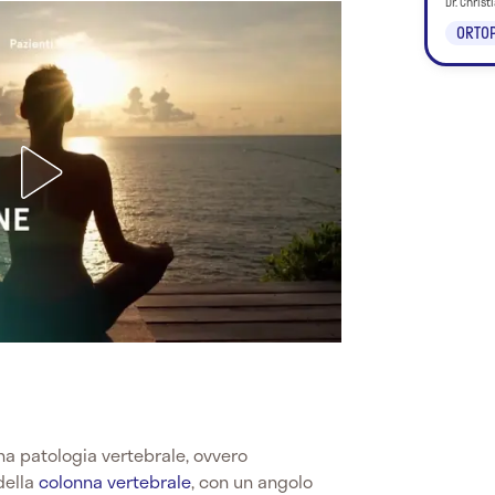
Dr. Chris
ORTOP
?
 una patologia vertebrale, ovvero
della
colonna vertebrale
, con un angolo