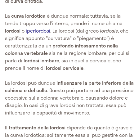
di
curva cifotica
.
La
curva lordotica
è dunque normale; tuttavia, se la
tende troppo verso l'interno, prende il nome chiama
lordosi
o
iperlordosi
. La lordosi (dal greco
lordosis
, che
significa appunto "curvatura" o "piegamento") è
caratterizzata da un
profondo infossamento nella
colonna vertebrale
sia nella regione lombare, per cui si
parla di
lordosi lombare
, sia in quella cervicale, che
prende il nome di
lordosi cervicale
.
La lordosi può dunque
influenzare la parte inferiore della
schiena e del collo
. Questo può portare ad una pressione
eccessiva sulla colonna vertebrale, causando dolore e
disagio. In casi di grave lordosi non trattata, essa può
influenzare la capacità di movimento.
Il
trattamento della lordosi
dipende da quanto è grave è
la curva lordotica; solitamente essa si può gestire con la