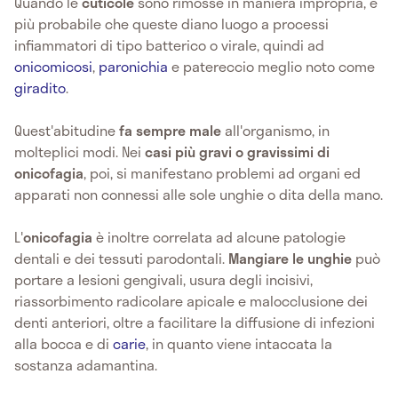
Quando le
cuticole
sono rimosse in maniera impropria, è
più probabile che queste diano luogo a processi
infiammatori di tipo batterico o virale, quindi ad
onicomicosi
,
paronichia
e patereccio meglio noto come
giradito
.
Quest'abitudine
fa sempre male
all'organismo, in
molteplici modi. Nei
casi più gravi o gravissimi di
onicofagia
, poi, si manifestano problemi ad organi ed
apparati non connessi alle sole unghie o dita della mano.
L'
onicofagia
è inoltre correlata ad alcune patologie
dentali e dei tessuti parodontali.
Mangiare le unghie
può
portare a lesioni gengivali, usura degli incisivi,
riassorbimento radicolare apicale e malocclusione dei
denti anteriori, oltre a facilitare la diffusione di infezioni
alla bocca e di
carie
, in quanto viene intaccata la
sostanza adamantina.