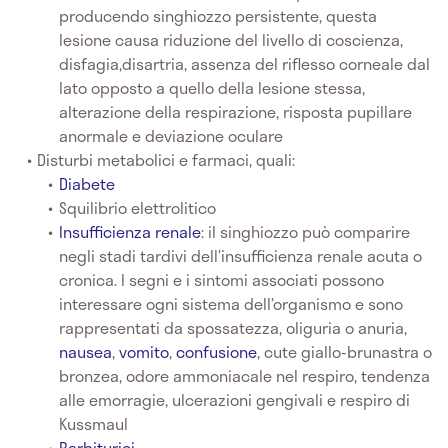
producendo singhiozzo persistente, questa
lesione causa riduzione del livello di coscienza,
disfagia,disartria, assenza del riflesso corneale dal
lato opposto a quello della lesione stessa,
alterazione della respirazione, risposta pupillare
anormale e deviazione oculare
Disturbi metabolici e farmaci, quali:
Diabete
Squilibrio elettrolitico
Insufficienza renale
: il singhiozzo può comparire
negli stadi tardivi dell’insufficienza renale acuta o
cronica. I segni e i sintomi associati possono
interessare ogni sistema dell’organismo e sono
rappresentati da spossatezza, oliguria o anuria,
nausea
,
vomito
,
confusione
, cute giallo-brunastra o
bronzea, odore ammoniacale nel respiro, tendenza
alle emorragie, ulcerazioni gengivali e respiro di
Kussmaul
Barbiturici