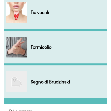
Tic vocali
Formicolio
Segno di Brudzinski
Età avanzata