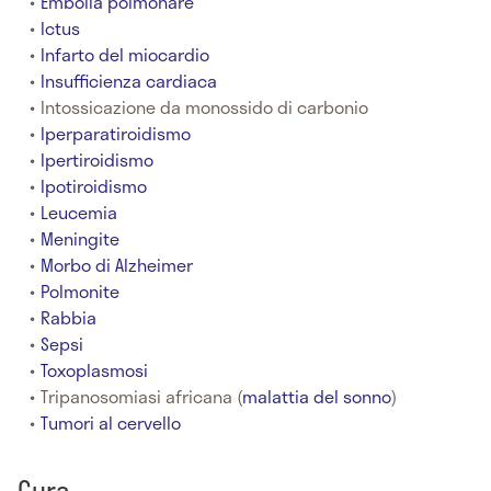
Embolia polmonare
Ictus
Infarto del miocardio
Insufficienza cardiaca
Intossicazione da monossido di carbonio
Iperparatiroidismo
Ipertiroidismo
Ipotiroidismo
Leucemia
Meningite
Morbo di Alzheimer
Polmonite
Rabbia
Sepsi
Toxoplasmosi
Tripanosomiasi africana (
malattia del sonno
)
Tumori al cervello
Cura