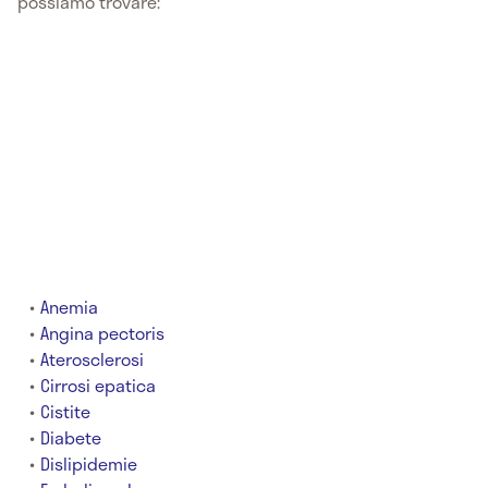
possiamo trovare:
Anemia
Angina pectoris
Aterosclerosi
Cirrosi epatica
Cistite
Diabete
Dislipidemie