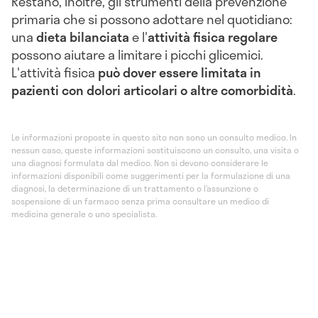
Restano, inoltre, gli strumenti della prevenzione
primaria che si possono adottare nel quotidiano:
una
dieta bilanciata
e l'
attività fisica regolare
possono aiutare a limitare i picchi glicemici.
L'attività fisica
può dover essere limitata in
pazienti con dolori articolari o altre comorbidità
.
Le informazioni proposte in questo sito non sono un consulto medico. In
nessun caso, queste informazioni sostituiscono un consulto, una visita o
una diagnosi formulata dal medico. Non si devono considerare le
informazioni disponibili come suggerimenti per la formulazione di una
diagnosi, la determinazione di un trattamento o l’assunzione o
sospensione di un farmaco senza prima consultare un medico di
medicina generale o uno specialista.