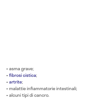
asma grave;
fibrosi cistica
;
artrite
;
malattie infiammatorie intestinali;
alcuni tipi di cancro.