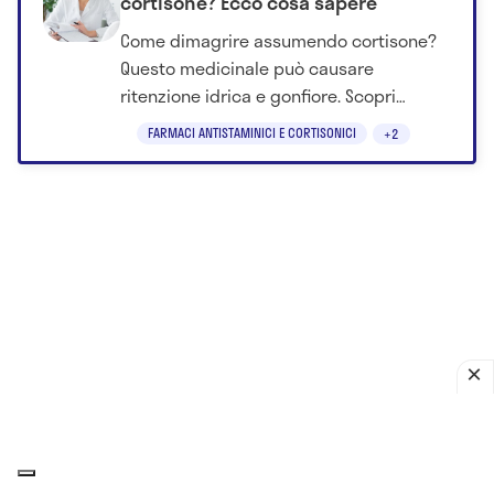
cortisone? Ecco cosa sapere
Come dimagrire assumendo cortisone?
Questo medicinale può causare
ritenzione idrica e gonfiore. Scopri
perché accade e quali strategie
FARMACI ANTISTAMINICI E CORTISONICI
+2
adottare.