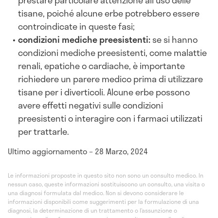
tisane, poiché alcune erbe potrebbero essere
controindicate in queste fasi;
condizioni mediche preesistenti:
se si hanno
condizioni mediche preesistenti, come malattie
renali, epatiche o cardiache, è importante
richiedere un parere medico prima di utilizzare
tisane per i diverticoli. Alcune erbe possono
avere effetti negativi sulle condizioni
preesistenti o interagire con i farmaci utilizzati
per trattarle.
Ultimo aggiornamento – 28 Marzo, 2024
Le informazioni proposte in questo sito non sono un consulto medico. In
nessun caso, queste informazioni sostituiscono un consulto, una visita o
una diagnosi formulata dal medico. Non si devono considerare le
informazioni disponibili come suggerimenti per la formulazione di una
diagnosi, la determinazione di un trattamento o l’assunzione o