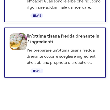
efficace? Quali sono le erbe che riducono
il gonfiore addominale da ricercare
all'interno degli infusi? Ecco cosa sapere.
TISANE
Un’ottima tisana fredda drenante in
7 ingredienti
Per preparare un'ottima tisana fredda
drenante occorre scegliere ingredienti
che abbiano proprietà diuretiche e
depurative. Scopri una panoramica.
TISANE