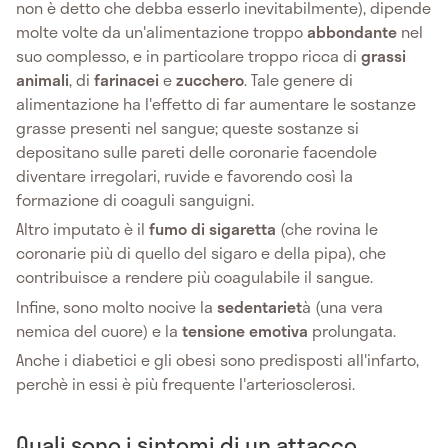
non è detto che debba esserlo inevitabilmente), dipende
molte volte da un'alimentazione troppo
abbondante
nel
suo complesso, e in particolare troppo ricca di
grassi
animali
, di
farinacei
e
zucchero
. Tale genere di
alimentazione ha l'effetto di far aumentare le sostanze
grasse presenti nel sangue; queste sostanze si
depositano sulle pareti delle coronarie facendole
diventare irregolari, ruvide e favorendo così la
formazione di coaguli sanguigni.
Altro imputato è il
fumo di sigaretta
(che rovina le
coronarie più di quello del sigaro e della pipa), che
contribuisce a rendere più coagulabile il sangue.
Infine, sono molto nocive la
sedentariet
à (una vera
nemica del cuore) e la
tensione emotiva
prolungata.
Anche i diabetici e gli obesi sono predisposti all'infarto,
perchè in essi è più frequente l'arteriosclerosi.
Quali sono i sintomi di un attacco