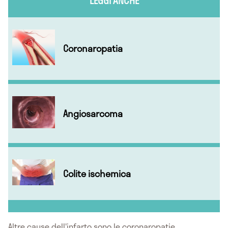
LEGGI ANCHE
Coronaropatia
Angiosarcoma
Colite ischemica
Altre cause dell'infarto sono le coronaropatie,