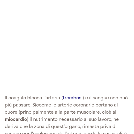
Il coagulo blocca l'arteria (
trombosi
) e il sangue non può
più passare. Siccome le arterie coronarie portano al
cuore (principalmente alla parte muscolare, cioè al
miocardio
) il nutrimento necessario al suo lavoro, ne
deriva che la zona di quest'organo, rimasta priva di
sangue per l'occlusione dell'arteria, perda la sua vitalità