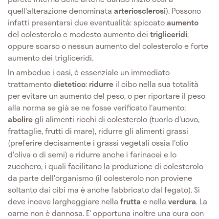
quell'alterazione denominata
arteriosclerosi
). Possono
infatti presentarsi due eventualità: spiccato
aumento
del colesterolo e modesto aumento dei
trigliceridi
,
oppure scarso o nessun aumento del colesterolo e forte
aumento dei trigliceridi.
In ambedue i casi, è essenziale un immediato
trattamento
dietetico
:
ridurre
il cibo nella sua totalità
per evitare un aumento del peso, o per riportare il peso
alla norma se già se ne fosse verificato l'aumento;
abolire
gli alimenti ricchi di colesterolo (tuorlo d'uovo,
frattaglie, frutti di mare), ridurre gli alimenti grassi
(preferire decisamente i grassi vegetali ossia l'olio
d'oliva o di semi) e ridurre anche i farinacei e lo
zucchero, i quali facilitano la produzione di colesterolo
da parte dell'organismo (il colesterolo non proviene
soltanto dai cibi ma è anche fabbricato dal fegato). Si
deve inceve largheggiare nella
frutta
e nella
verdura
. La
carne non è dannosa. E' opportuna inoltre una cura con