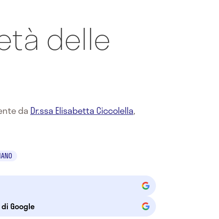
età delle
mente da
Dr.ssa Elisabetta Ciccolella
,
MANO
e di Google