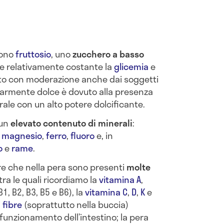
gono
fruttosio
, uno
zucchero a basso
e relativamente costante la
glicemia
e
o con moderazione anche dai soggetti
colarmente dolce è dovuto alla presenza
rale con un alto potere dolcificante.
un
elevato contenuto di minera
li
:
,
magnesio
,
ferro
,
fluoro
e, in
o
e
rame
.
e che nella pera sono presenti
molte
 tra le quali ricordiamo la
vitamina A
,
, B2, B3, B5 e B6), la
vitamina C
,
D
,
K
e
i
fibre
(soprattutto nella buccia)
funzionamento dell’intestino; la pera