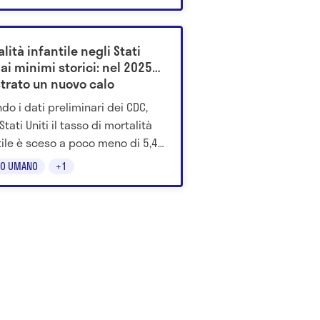
lità infantile negli Stati
 ai minimi storici: nel 2025
strato un nuovo calo
do i dati preliminari dei CDC,
Stati Uniti il tasso di mortalità
tile è sceso a poco meno di 5,4
si ogni 1.000 nati vivi. Scopri
O UMANO
+1
è.