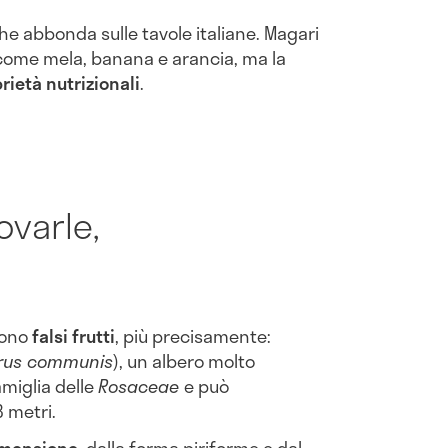
che abbonda sulle tavole italiane. Magari
i come mela, banana e arancia, ma la
ietà nutrizionali
.
ovarle,
sono
falsi frutti
, più precisamente:
rus communis
), un albero molto
amiglia delle
Rosaceae
e può
 metri.