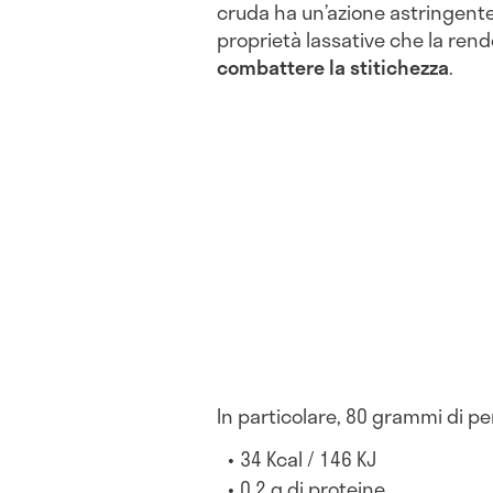
cruda ha un’azione astringent
proprietà lassative che la ren
combattere la stitichezza
.
In particolare, 80 grammi di pe
34 Kcal / 146 KJ
0,2 g di proteine