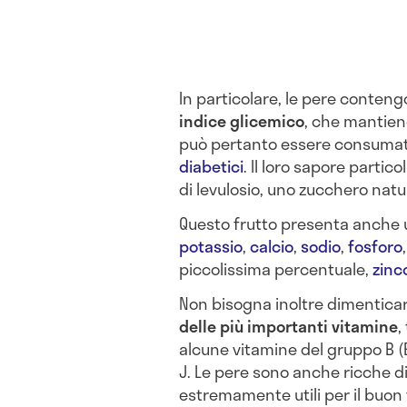
In particolare, le pere conten
indice glicemico
, che mantien
può pertanto essere consumat
diabetici
. Il loro sapore parti
di levulosio, uno zucchero natu
Questo frutto presenta anche 
potassio
,
calcio
,
sodio
,
fosforo
piccolissima percentuale,
zinc
Non bisogna inoltre dimenticar
delle più importanti vitamine
,
alcune vitamine del gruppo B (B1
J. Le pere sono anche ricche d
estremamente utili per il buon 