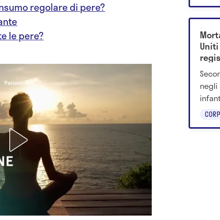
consumo regolare di pere?
ante
Morta
e le pere?
Uniti
regi
Secon
negli 
infan
deces
CORP
perch