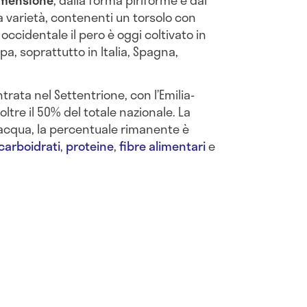
dimensione
, dalla forma piriforme e dal
a varietà, contenenti un torsolo con
a occidentale il pero è oggi coltivato in
pa, soprattutto in Italia, Spagna,
ntrata nel Settentrione, con l’Emilia-
tre il 50% del totale nazionale. La
acqua, la percentuale rimanente è
carboidrati
,
proteine
,
fibre alimentari
e