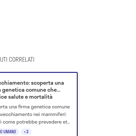
UTI CORRELATI
cchiamento: scoperta una
a genetica comune che
ice salute e mortalità
rta una firma genetica comune
invecchiamento nei mammiferi:
i come potrebbe prevedere età
gica, malattie e mortalità.
O UMANO
+3