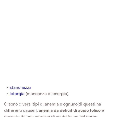
stanchezza
letargia
(mancanza di energia)
Ci sono diversi tipi di anemia e ognuno di questi ha
differenti cause. L’
anemia da deficit di acido folico
è
causata da una carenza di acido folico nel corpo.