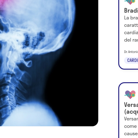
Brad
La br
carat
cardia
del ra
Dr. Anton
CARDI
Vers
(acq
Versa
come s
cause