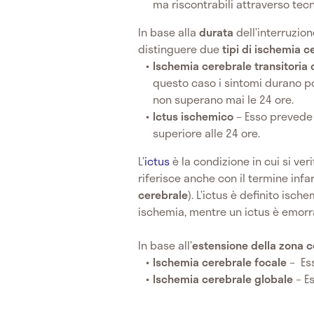
ma riscontrabili attraverso tec
In base alla
durata
dell’interruzio
distinguere due
tipi di ischemia c
Ischemia cerebrale transitoria 
questo caso i sintomi durano p
non superano mai le 24 ore.
Ictus ischemico
– Esso prevede
superiore alle 24 ore.
L’
ictus
è la condizione in cui si veri
riferisce anche con il termine infar
cerebrale
). L’ictus è definito is
ischemia, mentre un ictus è emor
In base all’
estensione della zona c
Ischemia cerebrale focale
– Es
Ischemia cerebrale globale
– E