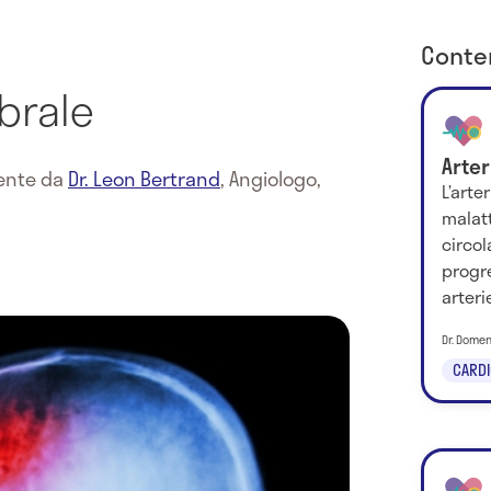
Conten
brale
Arter
mente da
Dr. Leon Bertrand
,
Angiologo,
L’arte
malatt
circol
progre
arteri
Dr. Domen
CARDI