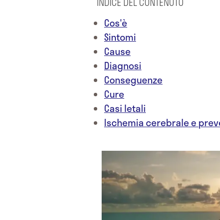
INDICE DEL CONTENUTO
Cos'è
Sintomi
Cause
Diagnosi
Conseguenze
Cure
Casi letali
Ischemia cerebrale e prev