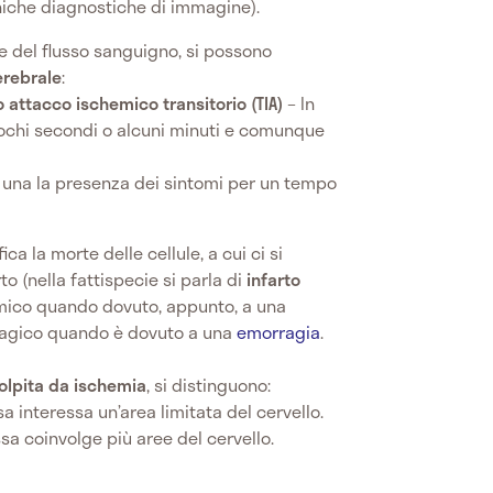
niche diagnostiche di immagine).
ne del flusso sanguigno, si possono
erebrale
:
o
attacco ischemico transitorio (TIA)
– In
ochi secondi o alcuni minuti e comunque
 una la presenza dei sintomi per un tempo
fica la morte delle cellule, a cui ci si
to (nella fattispecie si parla di
infarto
chemico quando dovuto, appunto, a una
ragico quando è dovuto a una
emorragia
.
olpita da ischemia
, si distinguono:
sa interessa un’area limitata del cervello.
ssa coinvolge più aree del cervello.