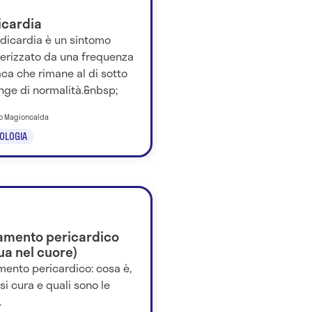
icardia
adicardia è un sintomo
terizzato da una frequenza
ca che rimane al di sotto
nge di normalità.&nbsp;
io Magioncalda
OLOGIA
amento pericardico
ua nel cuore)
mento pericardico: cosa è,
i cura e quali sono le
.