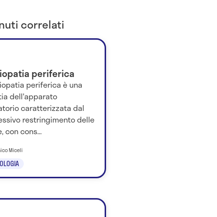
uti correlati
iopatia periferica
riopatia periferica è una
ia dell'apparato
atorio caratterizzata dal
ssivo restringimento delle
e, con cons...
ico Miceli
OLOGIA