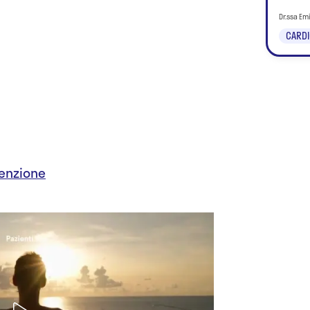
Dr.ssa Em
CARDI
enzione