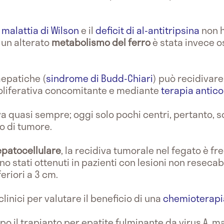
a
malattia di Wilson
e il
deficit di al-antitripsina
non h
i un alterato
metabolismo del ferro
è stata invece o
aepatiche (
sindrome di Budd-Chiari
) può recidivare
roliferativa concomitante e mediante
terapia antic
a quasi sempre; oggi solo pochi centri, pertanto, 
po di tumore.
patocellulare
, la recidiva tumorale nel fegato è f
no stati ottenuti in pazienti con lesioni non resecabi
eriori a 3 cm.
inici per valutare il beneficio di una
chemioterapi
o il trapianto per epatite fulminante da virus A, m