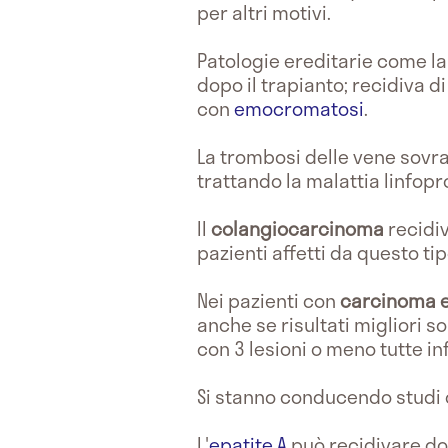
per altri motivi.
Patologie ereditarie come l
dopo il trapianto; recidiva d
con
emocromatosi
.
La trombosi delle vene sovr
trattando la malattia linfop
Il
colangiocarcinoma
recidiv
pazienti affetti da questo ti
Nei pazienti con
carcinoma e
anche se risultati migliori so
con 3 lesioni o meno tutte inf
Si stanno conducendo studi cl
L'
epatite A
può recidivare dop