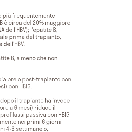
te più frequentemente
te B è circa del 20% maggiore
 dell'HBV); l'epatite B,
ale prima del trapianto,
 dell'HBV.
atite B, a meno che non
apia pre o post-trapianto con
esi) con HBIG.
i dopo il trapianto ha invece
re a 6 mesi) riduce il
oprofilassi passiva con HBIG
lmente nei primi 6 giorni
ni 4-6 settimane o,