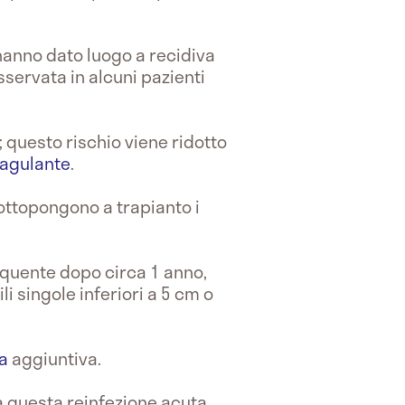
anno dato luogo a recidiva
sservata in alcuni pazienti
; questo rischio viene ridotto
oagulante
.
sottopongono a trapianto i
requente dopo circa 1 anno,
li singole inferiori a 5 cm o
a
aggiuntiva.
a questa reinfezione acuta