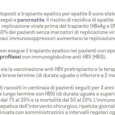
.
toposti a trapianto epatico per epatite B sono sta
 sepsi e
pancreatite
. Il rischio di recidiva di epati
 replicazione virale prima del trapianto (HBeAg e DNA
60% dei pazienti senza marcatori di replicazione vir
maci immunosoppressori aumentano la replicazione
non esegue il trapianto epatico nei pazienti con ep
rofilassi
con immunoglobuline anti-HBV (HBIG).
 sia la vaccinazione anti-HBV pretrapianto e la ter
i a breve termine (di durata uguale o inferiore a 2 m
ti raccolti in centinaia di pazienti seguiti per 3 ann
a lungo termine con HBIG (di durata uguale o superio
 dal 75 al 35% e la mortalità dal 50 al 20%. L'immun
nepatica dell'intervento chirurgico, ripetuta giorna
inuata con somministrazioni a intervalli regolari og