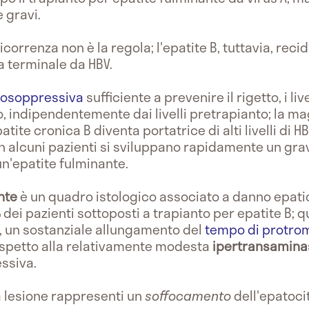
 gravi.
 ricorrenza non è la regola; l'epatite B, tuttavia, r
a terminale da HBV.
nosoppressiva
sufficiente a prevenire il rigetto, i liv
indipendentemente dai livelli pretrapianto; la ma
atite cronica B diventa portatrice di alti livelli di 
 in alcuni pazienti si sviluppano rapidamente un gr
un'epatite fulminante.
nte
è un quadro istologico associato a danno epat
% dei pazienti sottoposti a trapianto per epatite B; 
, un sostanziale allungamento del
tempo di protro
ispetto alla relativamente modesta
ipertransamin
ssiva.
a lesione rappresenti un
soffocamento
dell'epatoci