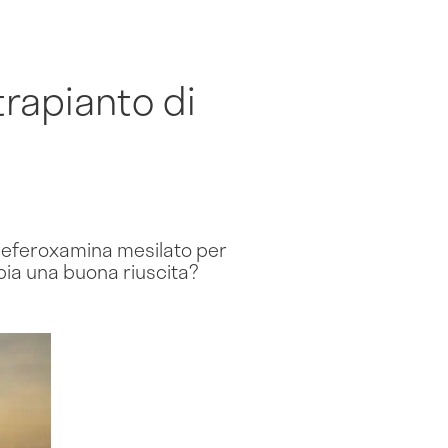
trapianto di
 Deferoxamina mesilato per
bbia una buona riuscita?