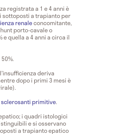
za registrata a 1 e 4 anni è
li sottoposti a trapianto per
cienza renale
concomitante,
shunt porto-cavale o
e quella a 4 anni a circa il
l 50%.
l'insufficienza deriva
mentre dopo i primi 3 mesi è
irale).
 sclerosanti primitive
.
epatico; i quadri istologici
istinguibili e si osservano
ttoposti a trapianto epatico