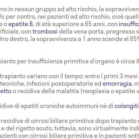
ano in nessun gruppo ad alto rischio, la sopravviven
; per contro, nei pazienti ad alto rischio, cioè quel
e o
epatite B
, di età superiore a 65 anni, con
insuffi
ificiale, con
trombosi
della vena porta, pregresso 
drio destro, la sopravvivenza a 1 anno scende al 65% 
ianto per insufficienza primitiva d'organo è circa i
 trapianto variano con il tempo: entro i primi 3 mesi 
tecniche, infezioni postoperatorie ed
emorragia
, 
getto
o recidiva della malattia (neoplasia o epatite v
idive di epatiti croniche autoimmuni né di
colangiti
recidive di cirrosi biliare primitiva dopo trapianto 
a e del rigetto acuto, tuttavia, sono virtualmente ind
zienti con cirrosi biliare primitiva e in pazienti so