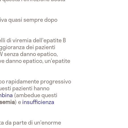
ecidiva quasi sempre dopo
elli di viremia dell'epatite B
ggioranza dei pazienti
HBV senza danno epatico,
ave danno epatico, un'epatite
ico rapidamente progressivo
questi pazienti hanno
mbina
(ambedue questi
asemia
) e
insufficienza
ta da parte di un'enorme