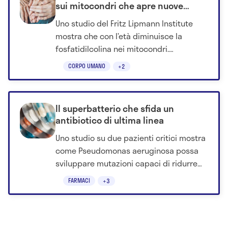
sui mitocondri che apre nuove
prospettive
Uno studio del Fritz Lipmann Institute
mostra che con l’età diminuisce la
fosfatidilcolina nei mitocondri.
Ripristinarla migliora la funzione
CORPO UMANO
+2
cellulare.
Il superbatterio che sfida un
antibiotico di ultima linea
Uno studio su due pazienti critici mostra
come Pseudomonas aeruginosa possa
sviluppare mutazioni capaci di ridurre
l’efficacia di ceftazidime-avibactam, un
FARMACI
+3
farmaco usato quando molte altre
terapie non funzionano più.