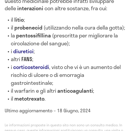
Questo medicinale potrebbe infatti sviluppare
delle
interazioni
con altre sostanze, fra cui:
il
litio
;
il
probenecid
(utilizzando nella cura della gotta);
la
pentossifillina
(prescritta per migliorare la
circolazione del sangue);
i
diuretici
;
altri
FANS
;
i
corticosteroidi
, visto che vi è un aumento del
rischio di ulcere o di emorragia
gastrointestinale;
il warfarin e gli altri
anticoagulanti
;
il
metotrexato
.
Ultimo aggiornamento – 18 Giugno, 2024
Le informazioni proposte in questo sito non sono un consulto medico. In
nessun caso, queste informazioni sostituiscono un consulto, una visita o