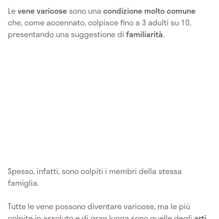
Le
vene varicose
sono una
condizione molto comune
che, come accennato, colpisce fino a 3 adulti su 10,
presentando una suggestione di
familiarità
.
Spesso, infatti, sono colpiti i membri della stessa
famiglia.
Tutte le vene possono diventare varicose, ma le più
colpite in assoluto e di gran lunga sono quelle degli
arti