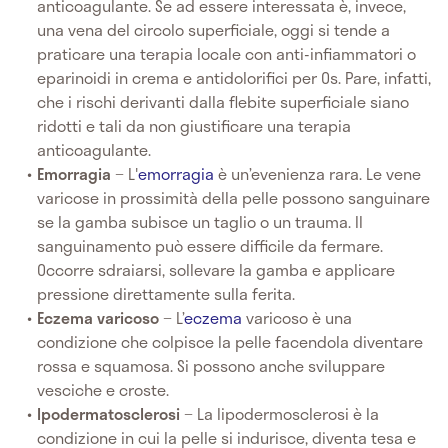
anticoagulante. Se ad essere interessata è, invece,
una vena del circolo superficiale, oggi si tende a
praticare una terapia locale con anti-infiammatori o
eparinoidi in crema e antidolorifici per Os. Pare, infatti,
che i rischi derivanti dalla flebite superficiale siano
ridotti e tali da non giustificare una terapia
anticoagulante.
Emorragia
− L'
emorragia
è un’evenienza rara. Le vene
varicose in prossimità della pelle possono sanguinare
se la gamba subisce un taglio o un trauma. Il
sanguinamento può essere difficile da fermare.
Occorre sdraiarsi, sollevare la gamba e applicare
pressione direttamente sulla ferita.
Eczema varicoso
− L’
eczema
varicoso è una
condizione che colpisce la pelle facendola diventare
rossa e squamosa. Si possono anche sviluppare
vesciche e croste.
Ipodermatosclerosi
− La lipodermosclerosi è la
condizione in cui la pelle si indurisce, diventa tesa e