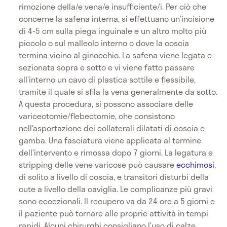
rimozione della/e vena/e insufficiente/i. Per ciò che
concerne la safena interna, si effettuano un’incisione
di 4-5 cm sulla piega inguinale e un altro molto più
piccolo o sul malleolo interno o dove la coscia
termina vicino al ginocchio. La safena viene legata e
sezionata sopra e sotto e vi viene fatto passare
all’interno un cavo di plastica sottile e flessibile,
tramite il quale si sfila la vena generalmente da sotto.
A questa procedura, si possono associare delle
varicectomie/flebectomie, che consistono
nell’asportazione dei collaterali dilatati di coscia e
gamba. Una fasciatura viene applicata al termine
dell’intervento e rimossa dopo 7 giorni. La legatura e
stripping delle vene varicose può causare
ecchimosi
,
di solito a livello di coscia, e transitori disturbi della
cute a livello della caviglia. Le complicanze più gravi
sono eccezionali. Il recupero va da 24 ore a 5 giorni e
il paziente può tornare alle proprie attività in tempi
rapidi. Alcuni chirurghi consigliano l’uso di calze