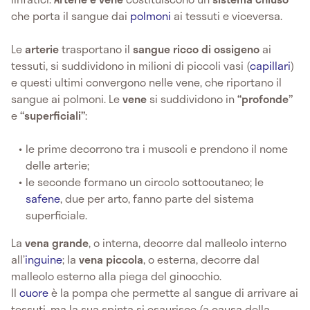
che porta il sangue dai
polmoni
ai tessuti e viceversa.
Le
arterie
trasportano il
sangue ricco di ossigeno
ai
tessuti, si suddividono in milioni di piccoli vasi (
capillari
)
e questi ultimi convergono nelle vene, che riportano il
sangue ai polmoni. Le
vene
si suddividono in
“profonde”
e
“superficiali”
:
le prime decorrono tra i muscoli e prendono il nome
delle arterie;
le seconde formano un circolo sottocutaneo; le
safene
, due per arto, fanno parte del sistema
superficiale.
La
vena grande
, o interna, decorre dal malleolo interno
all’
inguine
; la
vena piccola
, o esterna, decorre dal
malleolo esterno alla piega del ginocchio.
Il
cuore
è la pompa che permette al sangue di arrivare ai
tessuti, ma la sua spinta si esaurisce (a causa della