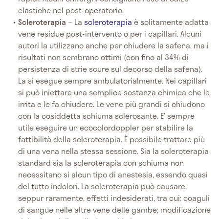
elastiche nel post-operatorio.
Scleroterapia
− La
scleroterapia
è solitamente adatta
vene residue post-intervento o per i capillari. Alcuni
autori la utilizzano anche per chiudere la safena, ma i
risultati non sembrano ottimi (con fino al 34% di
persistenza di strie scure sul decorso della safena).
La si esegue sempre ambulatorialmente. Nei capillari
si può iniettare una semplice sostanza chimica che le
irrita e le fa chiudere. Le vene più grandi si chiudono
con la cosiddetta schiuma sclerosante. E’ sempre
utile eseguire un ecocolordoppler per stabilire la
fattibilità della scleroterapia. È possibile trattare più
di una vena nella stessa sessione. Sia la scleroterapia
standard sia la scleroterapia con schiuma non
necessitano si alcun tipo di anestesia, essendo quasi
del tutto indolori. La scleroterapia può causare,
seppur raramente, effetti indesiderati, tra cui: coaguli
di sangue nelle altre vene delle gambe; modificazione