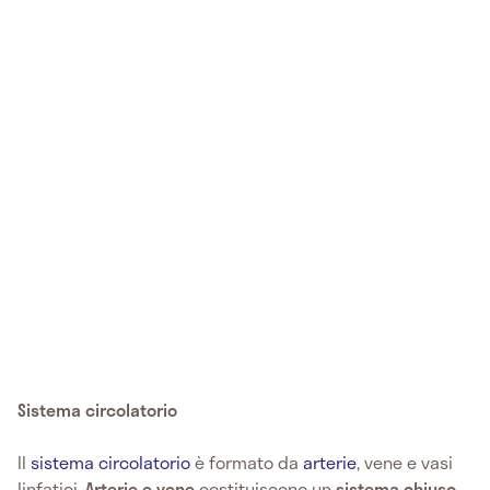
Sistema circolatorio
Il
sistema circolatorio
è formato da
arterie
, vene e vasi
linfatici.
Arterie e vene
costituiscono un
sistema chiuso