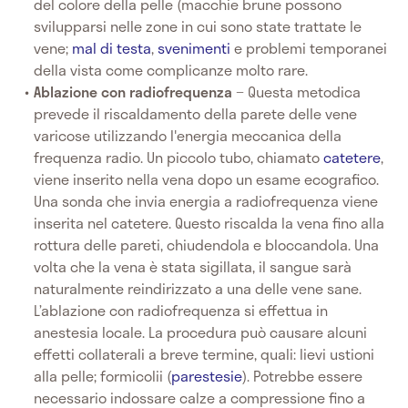
del colore della pelle (macchie brune possono
svilupparsi nelle zone in cui sono state trattate le
vene;
mal di testa
,
svenimenti
e problemi temporanei
della vista come complicanze molto rare.
Ablazione con radiofrequenza
− Questa metodica
prevede il riscaldamento della parete delle vene
varicose utilizzando l'energia meccanica della
frequenza radio. Un piccolo tubo, chiamato
catetere
,
viene inserito nella vena dopo un esame ecografico.
Una sonda che invia energia a radiofrequenza viene
inserita nel catetere. Questo riscalda la vena fino alla
rottura delle pareti, chiudendola e bloccandola. Una
volta che la vena è stata sigillata, il sangue sarà
naturalmente reindirizzato a una delle vene sane.
L’ablazione con radiofrequenza si effettua in
anestesia locale. La procedura può causare alcuni
effetti collaterali a breve termine, quali: lievi ustioni
alla pelle; formicolii (
parestesie
). Potrebbe essere
necessario indossare calze a compressione fino a