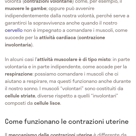
volontà (
contrazioni volontarie
) come, per esempio, il
muovere le gambe
; oppure può avvenire
indipendentemente dalla nostra volontà, perché serve a
garantirci la sopravvivenza anche quando il nostro
cervello
non è impegnato a comandare i muscoli, come
succede per la
attività cardiaca
(
contrazione
involontaria
).
In alcuni casi l'
attività muscolare è di tipo misto
: in parte
volontaria e in parte indipendente, come accade per la
respirazione
: possiamo comandare i muscoli che ci
aiutano a respirare, ma questi funzionano anche durante
il nostro sonno. I muscoli “volontari” sono costituiti da
cellule striate
, diverse rispetto a quelli “involontari”
composti da
cellule lisce
.
Come funzionano le contrazioni uterine
Il
meccanismo delle contrazioni uterine
è differente da