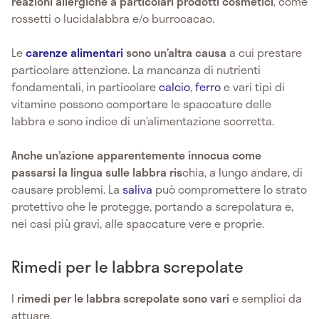
reazioni allergiche a particolari prodotti cosmetici
, come
rossetti o lucidalabbra e/o burrocacao.
Le
carenze alimentari
sono un’altra causa
a cui prestare
particolare attenzione. La mancanza di nutrienti
fondamentali, in particolare
calcio
,
ferro
e vari tipi di
vitamine possono comportare le spaccature delle
labbra e sono indice di un’alimentazione scorretta.
Anche un’azione apparentemente innocua come
passarsi la lingua sulle labbra ris
chia, a lungo andare, di
causare problemi. La
saliva
può compromettere lo strato
protettivo che le protegge, portando a screpolatura e,
nei casi più gravi, alle spaccature vere e proprie.
Rimedi per le labbra screpolate
I
rimedi per le labbra screpolate sono vari
e semplici da
attuare.