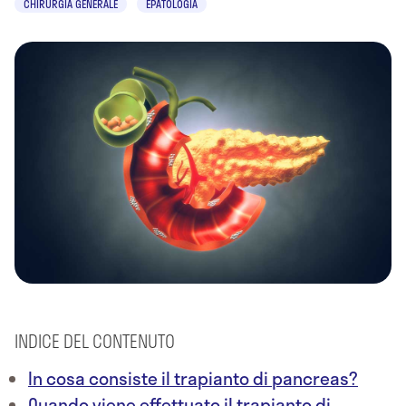
CHIRURGIA GENERALE
EPATOLOGIA
INDICE DEL CONTENUTO
In cosa consiste il trapianto di pancreas?
Quando viene effettuato il trapianto di