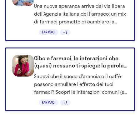
prima in Europa
Una nuova speranza arriva dal via libera
dell'Agenzia Italiana del Farmaco: un mix
di farmaci promette di cambiare la
storia del tumore al colon-retto.
FARMACI
+3
Cibo e farmaci, le interazioni che
(quasi) nessuno ti spiega: la parola
al nutrizionista
Sapevi che il succo d'arancia o il caffè
possono annullare l'effetto dei tuoi
farmaci? Scopri le interazioni comuni (e
insospettabili) spiegate dal nutrizionista.
FARMACI
+3