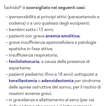
Tachidol® è
sconsigliato nei seguenti casi:
ipersensibilità ai principi attivi (paracetamolo e
codeina) o a uno qualsiasi degli eccipienti;
bambini sotto i 12 anni;
pazienti con grave
anemia emolitica
;
grave insufficienza epatocellulare e patologie
epatiche in fase attiva;
insufficienza respiratoria;
fenilchetonuria
, a causa della presenza di
aspartame;
pazienti pediatrici (fino a 18 anni) sottoposti a
tonsillectomia
o
adenoidectomia
per sindrome
delle apnee ostruttive del sonno, per il rischio di
reazioni avverse gravi;
in gravidanza e allattamento al seno (per via
della codeina che passa nel latte materno);