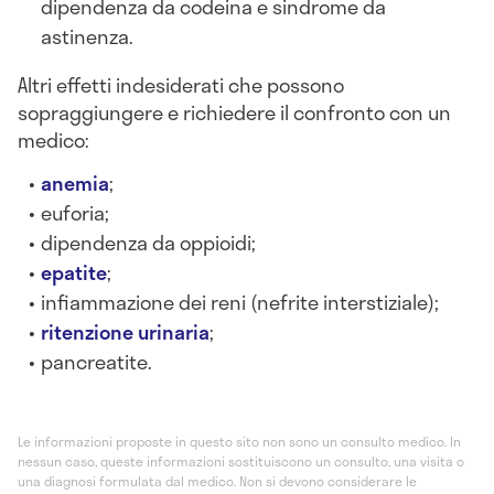
dipendenza da codeina e sindrome da
astinenza.
Altri effetti indesiderati che possono
sopraggiungere e richiedere il confronto con un
medico:
anemia
;
euforia;
dipendenza da oppioidi;
epatite
;
infiammazione dei reni (nefrite interstiziale);
ritenzione urinaria
;
pancreatite.
Le informazioni proposte in questo sito non sono un consulto medico. In
nessun caso, queste informazioni sostituiscono un consulto, una visita o
una diagnosi formulata dal medico. Non si devono considerare le