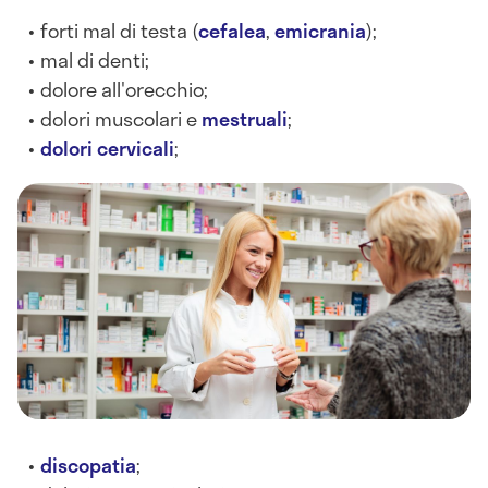
forti mal di testa (
cefalea
,
emicrania
);
mal di denti;
dolore all'orecchio;
dolori muscolari e
mestruali
;
dolori cervicali
;
discopatia
;