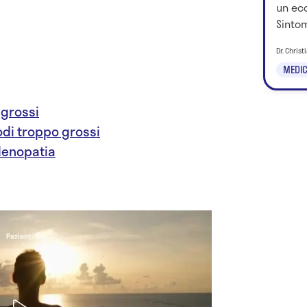
un ecc
Sintom
Dr. Chris
MEDIC
 grossi
nodi troppo grossi
denopatia