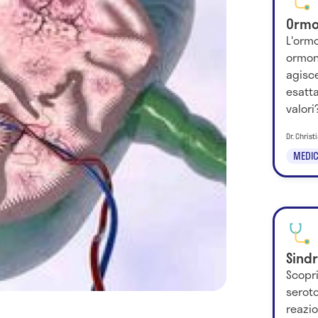
Ormo
L'ormo
ormon
agisc
esatta
valori
Dr. Chris
MEDIC
Sind
Scopri
serot
reazi