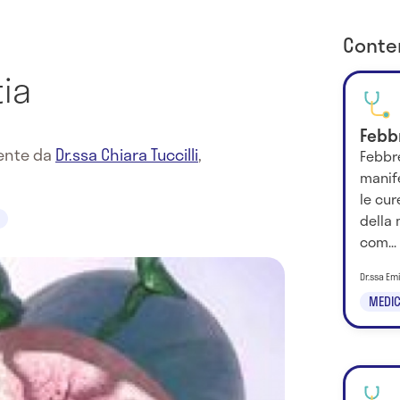
Conten
ia
Febb
mente da
Dr.ssa Chiara Tuccilli
,
Febbre
manife
le cur
della 
com...
Dr.ssa Em
MEDIC