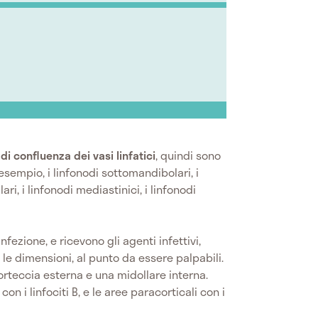
 di confluenza dei vasi linfatici
, quindi sono
 esempio, i linfonodi sottomandibolari, i
lari, i linfonodi mediastinici, i linfonodi
 infezione, e ricevono gli agenti infettivi,
 dimensioni, al punto da essere palpabili.
corteccia esterna e una midollare interna.
 con i linfociti B, e le aree paracorticali con i