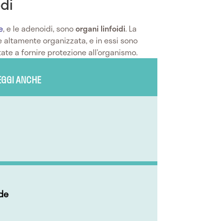
di
e
, e le adenoidi, sono
organi linfoidi
. La
è altamente organizzata, e in essi sono
ate a fornire protezione all’organismo.
EGGI ANCHE
ide