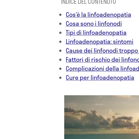
INDICE DEL CONTENUTO
Cos’è la linfoadenopatia
Cosa sono i linfonodi
Tipi di linfoadenopatia
Linfoadenopatia: sintomi
Cause dei linfonodi troppo
Fattori di rischio dei linfo
Complicazioni della linfoa
Cure per linfoadenopatia