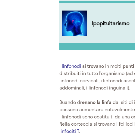
Ipopituitarismo
I
linfonodi
si trovano
in molti
punti
distribuiti in tutto l’organismo (ad
linfonodi cervicali, i linfonodi ascel
addominali, i linfonodi inguinali).
Quando d
renano la linfa
dai siti di
possono aumentare notevolmente le
I linfonodi sono costituiti da una 
Nella corteccia si trovano i follicoli
linfociti T
.