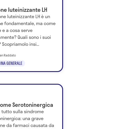
ne luteinizzante LH
ne luteinizzante LH è un
e fondamentale, ma come
e e a cosa serve
mente? Quali sono i suoi
? Scopriamolo insi...
tian Raddato
INA GENERALE
rome Serotoninergica
 tutto sulla sindrome
oninergica: una grave
one da farmaci causata da