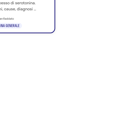
esso di serotonina.
i, cause, diagnosi ...
tian Raddato
INA GENERALE