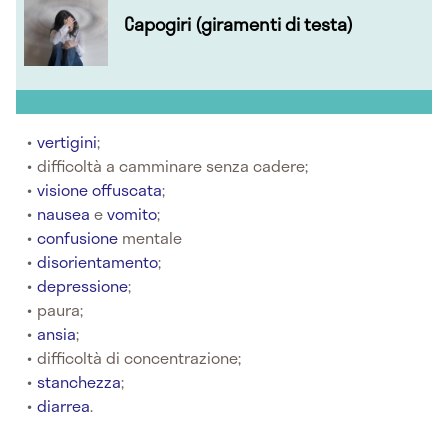
Capogiri (giramenti di testa)
vertigini
;
difficoltà a camminare senza cadere;
visione offuscata
;
nausea
e
vomito
;
confusione
mentale
disorientamento
;
depressione
;
paura;
ansia
;
difficoltà di concentrazione;
stanchezza
;
diarrea
.