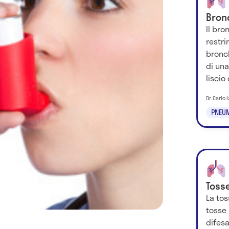
Bron
Il br
restri
bronc
di un
liscio
Dr. Carlo
PNEU
Toss
La tos
tosse 
difesa