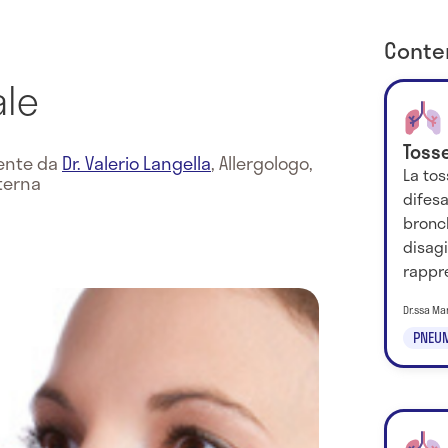
Conten
ale
Toss
mente da
Dr. Valerio Langella
,
Allergologo,
La tos
terna
difesa
bronch
disag
rappre
Dr.ssa Ma
PNEU