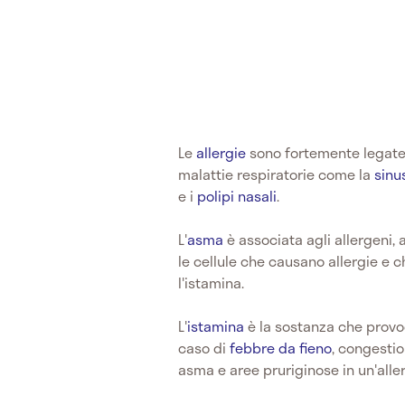
Le
allergie
sono fortemente legate 
malattie respiratorie come la
sinu
e i
polipi nasali
.
L'
asma
è associata agli allergeni, 
le cellule che causano allergie e
l'istamina.
L'
istamina
è la sostanza che provoc
caso di
febbre da fieno
, congestio
asma e aree pruriginose in un'alle