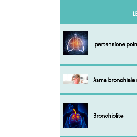
L
Ipertensione po
Asma bronchiale 
Bronchiolite