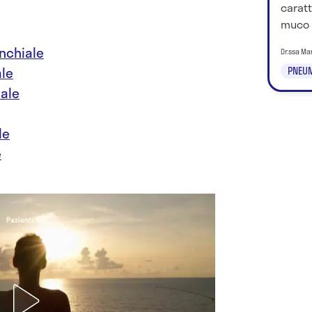
caratt
muco o
nchiale
Dr.ssa Ma
ale
PNEU
iale
le
e