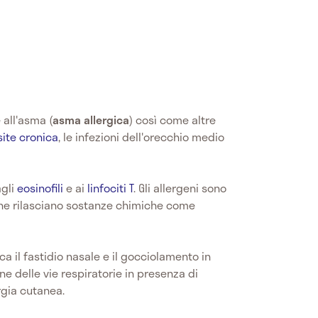
all'asma (
asma allergica
) così come altre
site cronica
, le infezioni dell'orecchio medio
agli
eosinofili
e ai
linfociti T
. Gli allergeni sono
 che rilasciano sostanze chimiche come
a il fastidio nasale e il gocciolamento in
ne delle vie respiratorie in presenza di
rgia cutanea.