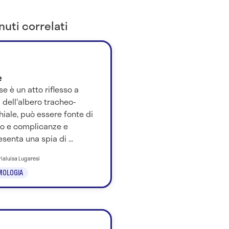
uti correlati
e
se è un atto riflesso a
 dell'albero tracheo-
iale, può essere fonte di
io e complicanze e
senta una spia di ...
rialuisa Lugaresi
MOLOGIA