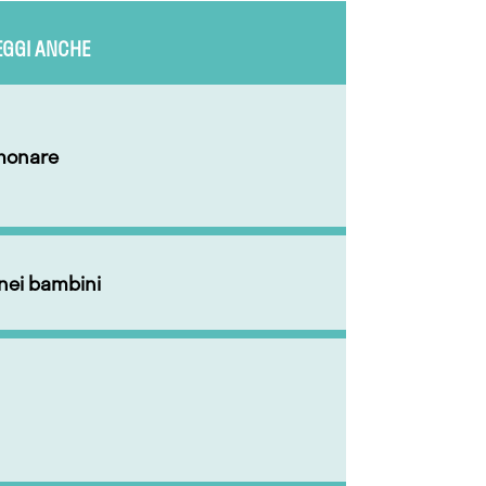
EGGI ANCHE
lmonare
nei bambini