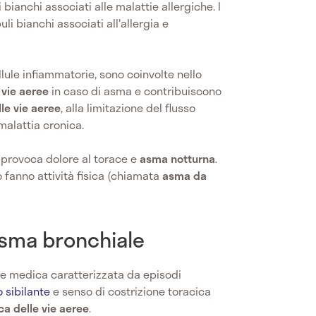
 bianchi associati alle malattie allergiche. I
uli bianchi associati all'allergia e
llule infiammatorie, sono coinvolte nello
 vie aeree
in caso di asma e contribuiscono
lle vie aeree
, alla limitazione del flusso
 malattia cronica.
e provoca dolore al torace e
asma notturna
.
o fanno attività fisica (chiamata
asma da
asma bronchiale
e medica caratterizzata da episodi
o sibilante
e senso di costrizione toracica
a delle vie aeree
.