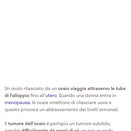
Un ovulo rilasciato da un
ovaio viaggia attraverso le tube
di Falloppio
fino all’
utero
. Quando una donna entra in
menopausa
, le ovaie smettono di rilasciare uova e
questo provoca un abbassamento dei livelli ormonali.
Il
tumore dell'ovaio
è perlopiù un tumore subdolo,
perché
difficilmente dà segni di sé
, se non quando