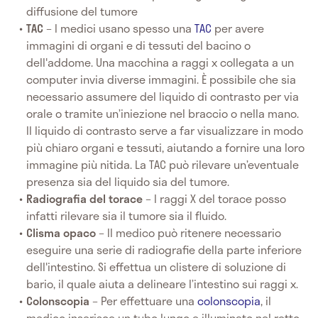
diffusione del tumore
TAC
– I medici usano spesso una
TAC
per avere
immagini di organi e di tessuti del bacino o
dell'addome. Una macchina a raggi x collegata a un
computer invia diverse immagini. È possibile che sia
necessario assumere del liquido di contrasto per via
orale o tramite un’iniezione nel braccio o nella mano.
Il liquido di contrasto serve a far visualizzare in modo
più chiaro organi e tessuti, aiutando a fornire una loro
immagine più nitida. La TAC può rilevare un’eventuale
presenza sia del liquido sia del tumore.
Radiografia del torace
– I raggi X del torace posso
infatti rilevare sia il tumore sia il fluido.
Clisma opaco
– Il medico può ritenere necessario
eseguire una serie di radiografie della parte inferiore
dell'intestino. Si effettua un clistere di soluzione di
bario, il quale aiuta a delineare l’intestino sui raggi x.
Colonscopia
– Per effettuare una
colonscopia
, il
medico inserisce un tubo lungo e illuminato nel retto