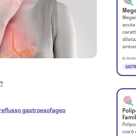
Mega
Megac
acuta 
carat
dilata
sintom
Dr. Chris
GASTR
E?
 reflusso gastroesofageo
Poli
Famil
Polip
cos'è