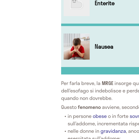
Enterite
Nausea
Per farla breve, la
MRGE
insorge qua
dell’esofago si indebolisce e perde
quando non dovrebbe.
Questo
fenomeno
avviene, secondo
in persone
obese
o in forte
sov
sull’addome, incrementata rispe
nelle donne in
gravidanza
, anc
esercitata sull’addome;