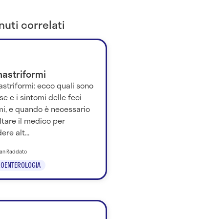
uti correlati
nastriformi
astriformi: ecco quali sono
se e i sintomi delle feci
rmi, e quando è necessario
tare il medico per
ere alt...
tian Raddato
OENTEROLOGIA