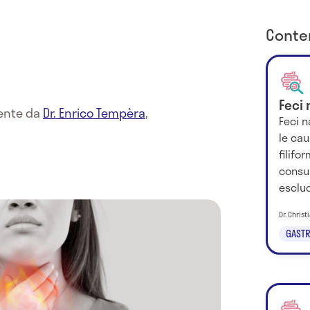
Conten
Feci 
mente da
Dr. Enrico Tempèra
,
Feci n
le cau
filifo
consul
esclud
Dr. Chris
GASTR