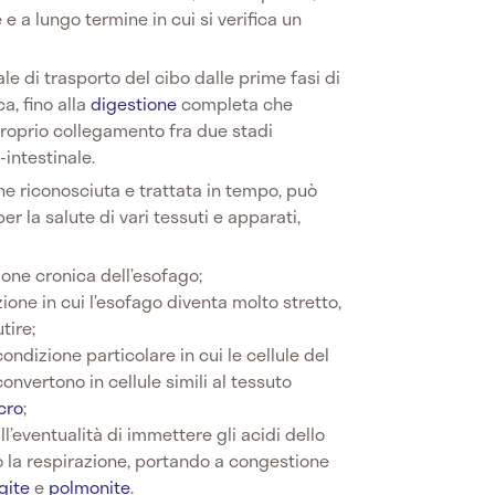
e a lungo termine in cui si verifica un
ale di trasporto del cibo dalle prime fasi di
ca, fino alla
digestione
completa che
proprio collegamento fra due stadi
intestinale.
e riconosciuta e trattata in tempo, può
er la salute di vari tessuti e apparati,
ione cronica dell’esofago;
ione in cui l’esofago diventa molto stretto,
tire;
condizione particolare in cui le cellule del
onvertono in cellule simili al tessuto
cro
;
ll’eventualità di immettere gli acidi dello
 la respirazione, portando a congestione
ngite
e
polmonite
.