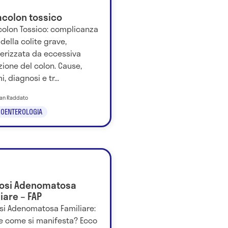
colon tossico
olon Tossico: complicanza
della colite grave,
terizzata da eccessiva
zione del colon. Cause,
i, diagnosi e tr...
tian Raddato
OENTEROLOGIA
posi Adenomatosa
iare – FAP
osi Adenomatosa Familiare:
 e come si manifesta? Ecco