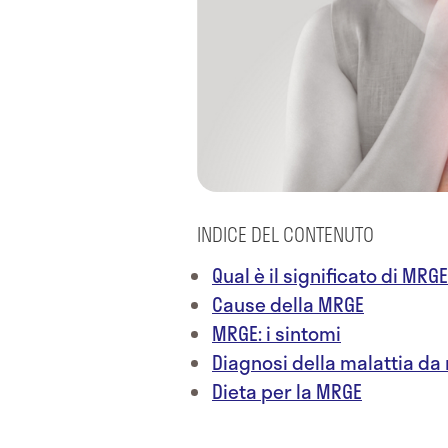
INDICE DEL CONTENUTO
Qual è il significato di MRG
Cause della MRGE
MRGE: i sintomi
Diagnosi della malattia da
Dieta per la MRGE