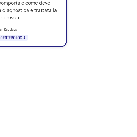
comporta e come deve
 diagnostica e trattata la
r preven...
tian Raddato
OENTEROLOGIA