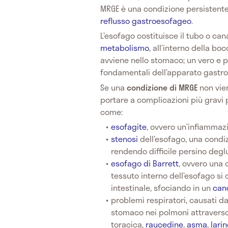
MRGE è una condizione persistente 
reflusso gastroesofageo
.
L’esofago costituisce il tubo o can
metabolismo
, all’interno della boc
avviene nello stomaco; un vero e 
fondamentali dell’apparato gastro-
Se una
condizione di MRGE
non vien
portare a complicazioni più gravi p
come:
esofagite
, ovvero un’infiammaz
stenosi
dell’esofago, una condiz
rendendo difficile persino deglu
esofago di Barrett
, ovvero una 
tessuto interno dell’esofago si c
intestinale, sfociando in un
can
problemi respiratori, causati da
stomaco nei polmoni attraverso
toracica,
raucedine
,
asma
,
lari