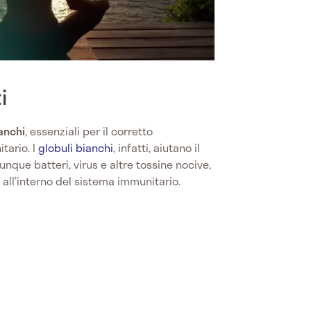
i
ianchi
, essenziali per il corretto
tario. I
globuli bianchi
, infatti, aiutano il
nque batteri, virus e altre tossine nocive,
all’interno del sistema immunitario.