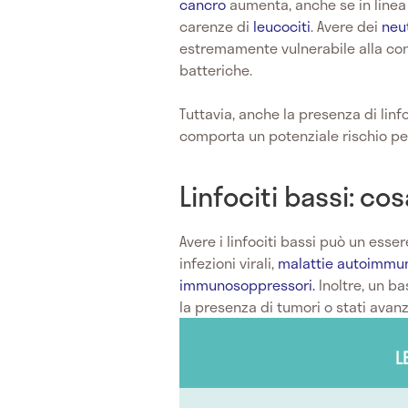
cancro
aumenta, anche se in linea
carenze di
leucociti
. Avere dei
neut
estremamente vulnerabile alla con
batteriche.
Tuttavia, anche la presenza di linf
comporta un potenziale rischio per
Linfociti bassi: cos
Avere i linfociti bassi può un esser
infezioni virali,
malattie autoimmu
immunosoppressori.
Inoltre, un ba
la presenza di tumori o stati avanz
L