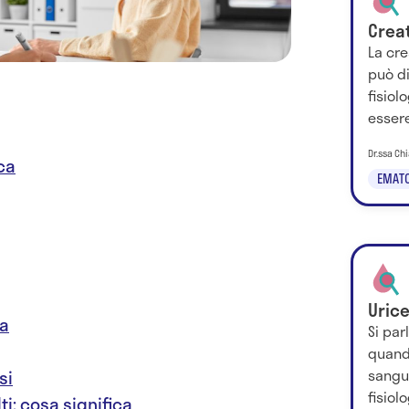
Crea
La cr
può d
fisiol
essere
Dr.ssa Chi
ica
EMATO
Uric
za
Si par
quando
sangue
si
fisiol
lti: cosa significa