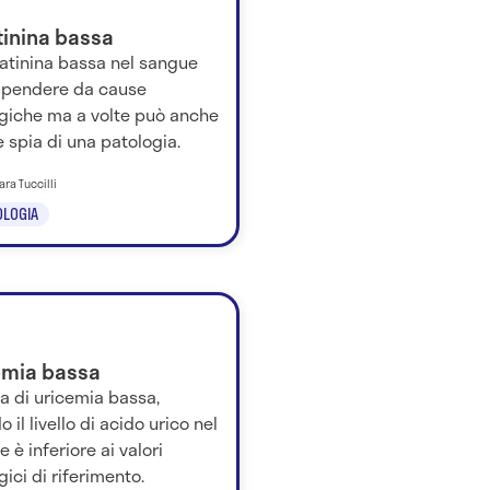
tinina bassa
eatinina bassa nel sangue
ipendere da cause
ogiche ma a volte può anche
 spia di una patologia.
ara Tuccilli
LOGIA
emia bassa
la di uricemia bassa,
 il livello di acido urico nel
 è inferiore ai valori
ogici di riferimento.