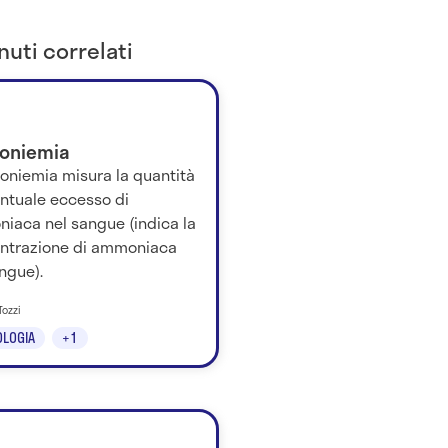
uti correlati
oniemia
oniemia misura la quantità
entuale eccesso di
iaca nel sangue (indica la
ntrazione di ammoniaca
ngue).
Tozzi
LOGIA
+1