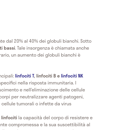
e dal 20% al 40% dei globuli bianchi. Sotto
ti bassi
. Tale insorgenza è chiamata anche
trario, un aumento dei globuli bianchi è
ncipali:
linfociti T
, linfociti B e
linfociti NK
specifici nella risposta immunitaria. I
oscimento e nell’eliminazione delle cellule
ticorpi per neutralizzare agenti patogeni,
 cellule tumorali o infette da virus
linfociti
la capacità del corpo di resistere e
nte compromessa e la sua suscettibilità al