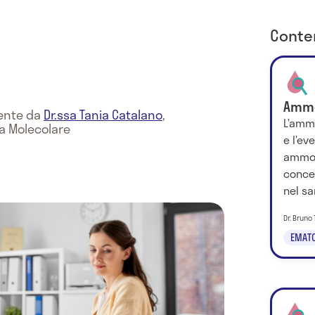
Conten
Amm
mente da
Dr.ssa Tania Catalano
,
L’amm
na Molecolare
e l’ev
ammon
conce
nel sa
Dr. Bruno 
EMATO