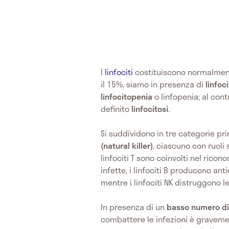
I
linfociti
costituiscono normalment
il 15%, siamo in presenza di
linfoci
linfocitopenia
o linfopenia; al con
definito
linfocitosi
.
Si suddividono in tre categorie pri
(natural killer)
, ciascuno con ruoli 
linfociti T sono coinvolti nel ricon
infette, i linfociti B producono an
mentre i linfociti NK distruggono le
In presenza di un
basso numero di 
combattere le infezioni è graveme