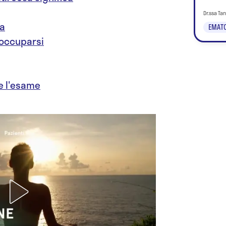
Dr.ssa Ta
za
EMATO
eoccuparsi
e l'esame