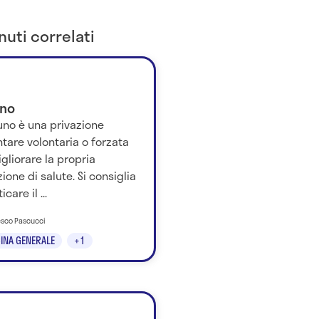
uti correlati
uno
iuno è una privazione
tare volontaria o forzata
gliorare la propria
ione di salute. Si consiglia
icare il ...
esco Pascucci
INA GENERALE
+1