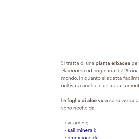
Si tratta di una
pianta erbacea
per
(
Aloeacee
) ed originaria dell'Africa
mondo, in quanto si adatta facilmen
coltivata anche in un appartament
Le
foglie di aloe vera
sono verde ch
sono ricche di:
vitamine;
sali minerali
;
amminoacidi
;