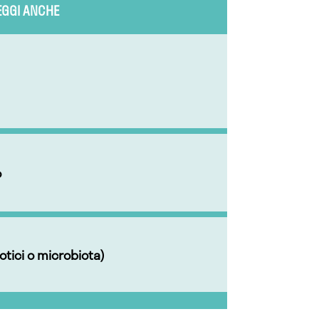
EGGI ANCHE
o
iotici o microbiota)