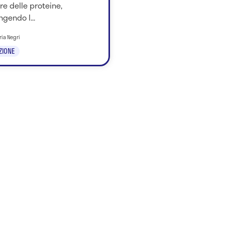
re delle proteine,
ngendo l...
ria Negri
ZIONE