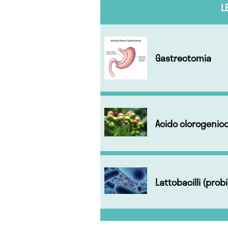
L
Gastrectomia
Acido clorogenic
Lattobacilli (prob