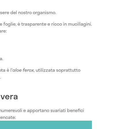
essere del nostro organismo.
 foglie, è trasparente e ricco in mucillagini.
are:
a.
ta è l'
aloe ferox
, utilizzata soprattutto
.
 vera
umerevoli e apportano svariati benefici
lencate: