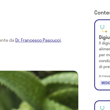
Conten
Digi
mente da
Dr. Francesco Pascucci
,
Il dig
alimen
per mi
condiz
di prat
Dr. Franc
MEDIC