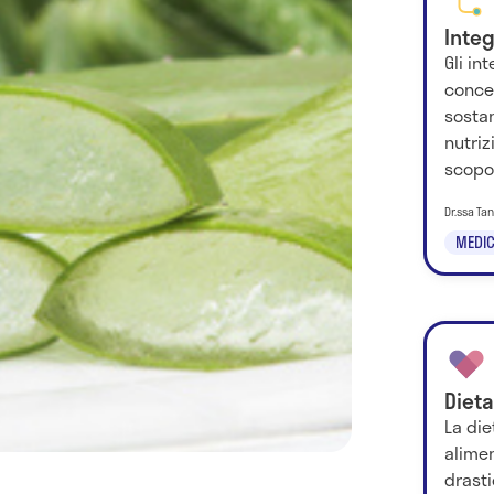
Integ
Gli in
concen
sostan
nutriz
scopo 
Dr.ssa Ta
MEDIC
Diet
La di
alime
drasti