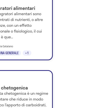
ratori alimentari
tegratori alimentari sono
trati di nutrienti, o altre
ze, con un effetto
ionale o fisiologico, il cui
è que...
nia Catalano
INA GENERALE
+1
a chetogenica
eta chetogenica è un regime
ntare che riduce in modo
co l’apporto di carboidrati,