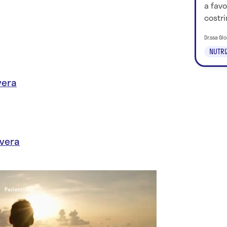
a favo
costri
Dr.ssa Glo
NUTRI
 vera
 vera