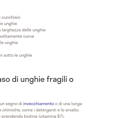
i cucchiaio
le unghie
a larghezza delle unghie
nsolitamente curva
 le unghie
ni sotto le unghie
so di unghie fragili o
 un segno di
invecchiamento
o di una lunga
 chimiche, come i detergenti e lo smalto.
e prendendo biotina (vitamina B7),