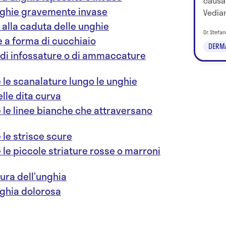
causa
unghie gravemente invase
Vediam
alla caduta delle unghie
Dr. Stefa
e a forma di cucchiaio
DERM
di infossature o di ammaccature
le scanalature lungo le unghie
lle dita curva
 le linee bianche che attraversano
le strisce scure
le piccole striature rosse o marroni
tura dell’unghia
nghia dolorosa