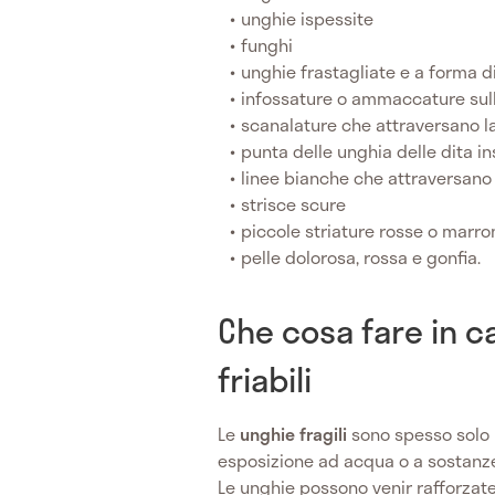
unghie ispessite
funghi
unghie frastagliate e a forma d
infossature o ammaccature sul
scanalature che attraversano l
punta delle unghia delle dita i
linee bianche che attraversano
strisce scure
piccole striature rosse o marro
pelle dolorosa, rossa e gonfia.
Che cosa fare in ca
friabili
Le
unghie
fragili
sono spesso solo
esposizione ad acqua o a sostanze
Le unghie possono venir rafforzat