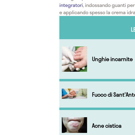
integratori
, indossando guanti per 
e applicando spesso la crema idra
L
Unghie incarnite
Fuoco di Sant'Ant
Acne cistica