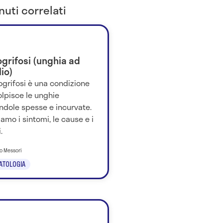
uti correlati
grifosi (unghia ad
lio)
ogrifosi è una condizione
lpisce le unghie
ndole spesse e incurvate.
amo i sintomi, le cause e i
.
no Messori
ATOLOGIA