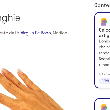
Conten
unghie
Onico
mente da
Dr. Virgilio De Bono
,
Medico
artig
L'onic
che co
rende
Scopri
rimedi
Dr. Stefa
DERM