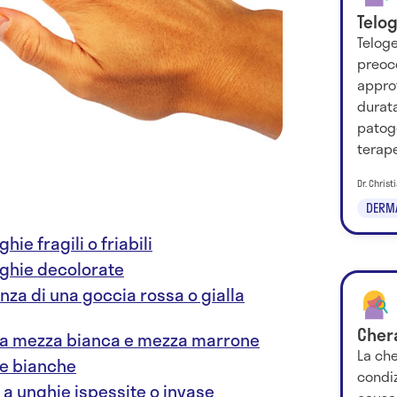
Telo
Telog
preoc
appro
durat
patoge
terape
Dr. Chris
DERM
hie fragili o friabili
nghie decolorate
nza di una goccia rossa o gialla
Chera
ia mezza bianca e mezza marrone
La che
ie bianche
condiz
a unghie ispessite o invase