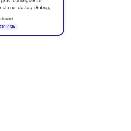
 gravi conseguenze.
ola nei dettagli.&nbsp;
no Messori
ATOLOGIA