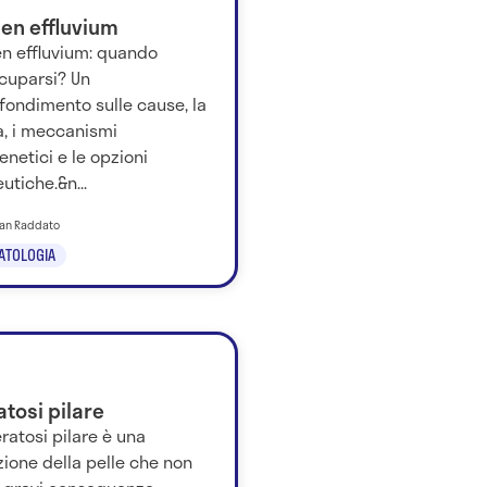
gen effluvium
en effluvium: quando
cuparsi? Un
fondimento sulle cause, la
a, i meccanismi
netici e le opzioni
utiche.&n...
tian Raddato
ATOLOGIA
tosi pilare
ratosi pilare è una
ione della pelle che non